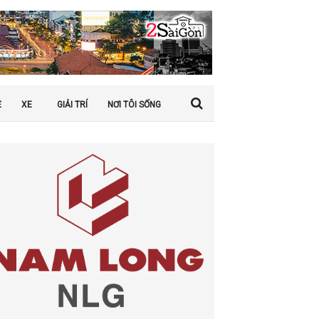
Ệ
XE
GIẢI TRÍ
NƠI TÔI SỐNG