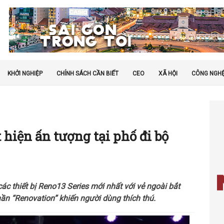
KHỞI NGHIỆP
CHÍNH SÁCH CẦN BIẾT
CEO
XÃ HỘI
CÔNG NGH
hiện ấn tượng tại phố đi bộ
ác thiết bị Reno13 Series mới nhất với vẻ ngoài bắt
thần “Renovation” khiến người dùng thích thú.