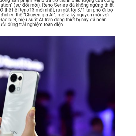
, dòng sản phẩm Reno đã trở thành biểu tượng của công
ovation” (sự đổi mới), Reno Series đã không ngừng thiết
. Ở thế hệ Reno13 mới nhất, ra mắt tối 3/1 tại phố đi bộ
ịnh vị thế “Chuyên gia AI”, mở ra kỷ nguyên mới với
Đặc biệt, hiệu suất AI trên dòng thiết bị này đã hoàn
ười dùng trải nghiệm toàn diện.