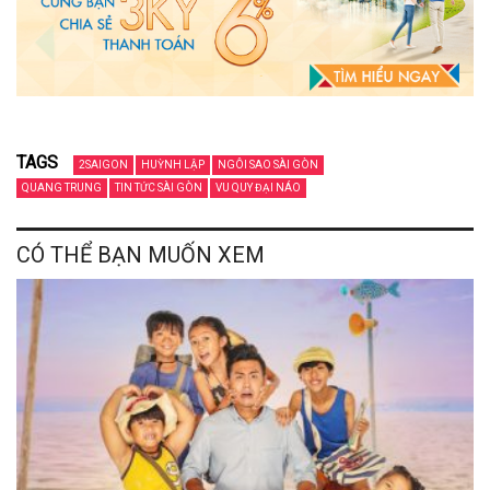
TAGS
2SAIGON
HUỲNH LẬP
NGÔI SAO SÀI GÒN
QUANG TRUNG
TIN TỨC SÀI GÒN
VU QUY ĐẠI NÁO
CÓ THỂ BẠN MUỐN XEM