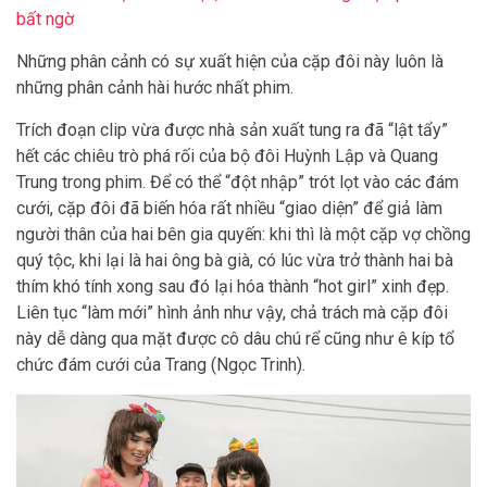
bất ngờ
Những phân cảnh có sự xuất hiện của cặp đôi này luôn là
những phân cảnh hài hước nhất phim.
Trích đoạn clip vừa được nhà sản xuất tung ra đã “lật tẩy”
hết các chiêu trò phá rối của bộ đôi Huỳnh Lập và Quang
Trung trong phim. Để có thể “đột nhập” trót lọt vào các đám
cưới, cặp đôi đã biến hóa rất nhiều “giao diện” để giả làm
người thân của hai bên gia quyến: khi thì là một cặp vợ chồng
quý tộc, khi lại là hai ông bà già, có lúc vừa trở thành hai bà
thím khó tính xong sau đó lại hóa thành “hot girl” xinh đẹp.
Liên tục “làm mới” hình ảnh như vậy, chả trách mà cặp đôi
này dễ dàng qua mặt được cô dâu chú rể cũng như ê kíp tổ
chức đám cưới của Trang (Ngọc Trinh).