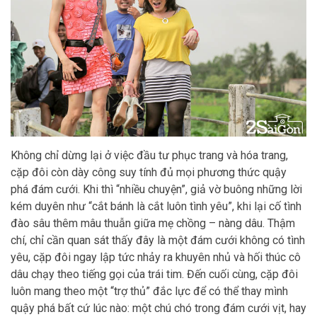
Không chỉ dừng lại ở việc đầu tư phục trang và hóa trang,
cặp đôi còn dày công suy tính đủ mọi phương thức quậy
phá đám cưới. Khi thì “nhiều chuyện”, giả vờ buông những lời
kém duyên như “cắt bánh là cắt luôn tình yêu”, khi lại cố tình
đào sâu thêm mâu thuẫn giữa mẹ chồng – nàng dâu. Thậm
chí, chỉ cần quan sát thấy đây là một đám cưới không có tình
yêu, cặp đôi ngay lập tức nhảy ra khuyên nhủ và hối thúc cô
dâu chạy theo tiếng gọi của trái tim. Đến cuối cùng, cặp đôi
luôn mang theo một “trợ thủ” đắc lực để có thể thay mình
quậy phá bất cứ lúc nào: một chú chó trong đám cưới vịt, hay