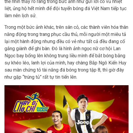
thể nhìn thấy rõ ràng trong bức ảnh như gửi lời cổ vũ nhiệt
liệt, ủng hộ hết mình để đội tuyển bóng đá Việt Nam tiếp tục
làm nên lịch sử.
Trong một bức ảnh khác, trên sân cỏ, các thành viên hóa thân
năng động trong trang phục cầu thủ, mỗi người một miêu tả
lại một hành động nhưng đều có vẻ như tất cả đều đang cố
gắng giành để ghi bàn. Đó là hình ảnh ngọc nữ cơ hội Lan
Ngọc bay bổng lên không trung liều mình để bắt bóng bằng
sự khéo léo, lanh lợi của mình, hay chàng Bắp Ngô Kiến Huy
sau màn chứng tỏ tài năng đá bóng trong tập 8, thì giờ đây
như gặp “trúng tủ” rất tự tin tiến lên.