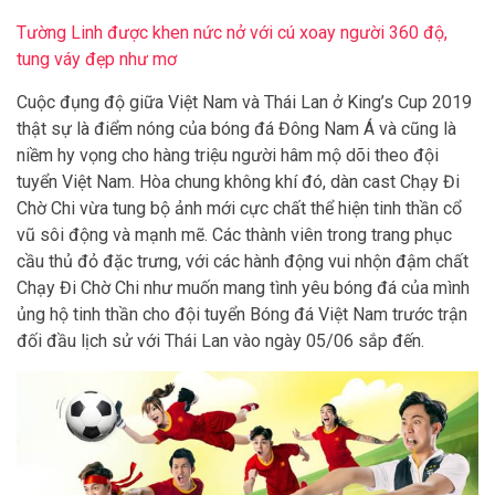
Tường Linh được khen nức nở với cú xoay người 360 độ,
tung váy đẹp như mơ
Cuộc đụng độ giữa Việt Nam và Thái Lan ở King’s Cup 2019
thật sự là điểm nóng của bóng đá Đông Nam Á và cũng là
niềm hy vọng cho hàng triệu người hâm mộ dõi theo đội
tuyển Việt Nam. Hòa chung không khí đó, dàn cast Chạy Đi
Chờ Chi vừa tung bộ ảnh mới cực chất thể hiện tinh thần cổ
vũ sôi động và mạnh mẽ. Các thành viên trong trang phục
cầu thủ đỏ đặc trưng, với các hành động vui nhộn đậm chất
Chạy Đi Chờ Chi như muốn mang tình yêu bóng đá của mình
ủng hộ tinh thần cho đội tuyển Bóng đá Việt Nam trước trận
đối đầu lịch sử với Thái Lan vào ngày 05/06 sắp đến.