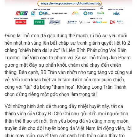
Đúng là Thỏ đen đã gặp đúng thế mạnh, rũ bỏ sự yếu đuối
hèn nhát mà vùng lên bất chấp sự tranh giành quyết liệt từ 2
chàng “chiến binh dai sức” là Liên Bỉnh Phát cùng Voi Biển
Trương Thế Vinh cao to phạm vỡ. Xa xa Thỏ trắng Jun Phạm
gương mặt đầy sự phấn khởi, chăm chú chạy đến chiến
thắng. Bên cạnh, BB Trần vẫn nhởn nhơ tung tăng vô cùng vui
vẻ. Vốn luôn khác biệt và là tâm điểm của mọi cuộc chiến,
cùng với “tài” đá bóng “thảm họa”, Khủng Long Trấn Thành
chọn đứng riêng một góc chọn làm trọng tài.
Với những hình ảnh dễ thương đầy nhiệt huyết này, tất cả
thành viên của Chạy Đi Chờ Chi như gửi đến mọi người tinh
thần thể thao sôi nổi, tình yêu bóng đá và cũng mong muốn
truyền đến cho đội tuyển bóng đá Việt Nam lời động viên, lời
chúc may mắn, quyết tâm sát cánh tinh thần cùng thầy trò