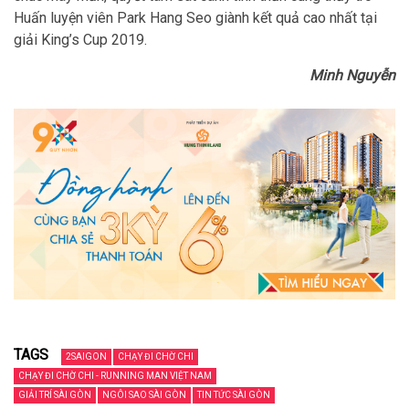
Huấn luyện viên Park Hang Seo giành kết quả cao nhất tại
giải King’s Cup 2019.
Minh Nguyễn
TAGS
2SAIGON
CHẠY ĐI CHỜ CHI
CHẠY ĐI CHỜ CHI - RUNNING MAN VIỆT NAM
GIẢI TRÍ SÀI GÒN
NGÔI SAO SÀI GÒN
TIN TỨC SÀI GÒN