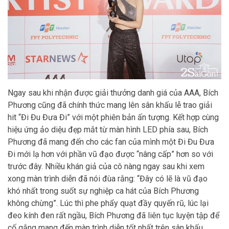
Ngay sau khi nhận được giải thưởng danh giá của AAA, Bích
Phương cũng đã chính thức mang lên sân khấu lễ trao giải
hit “Đi Đu Đưa Đi” với một phiên bản ấn tượng. Kết hợp cùng
hiệu ứng ảo diệu đẹp mắt từ màn hình LED phía sau, Bích
Phương đã mang đến cho các fan của mình một Đi Đu Đưa
Đi mới lạ hơn với phần vũ đạo được “nâng cấp” hơn so với
trước đây. Nhiều khán giả của cô nàng ngay sau khi xem
xong màn trình diễn đã nói đùa rằng: “Đây có lẽ là vũ đạo
khó nhất trong suốt sự nghiệp ca hát của Bích Phương
không chừng”. Lúc thì phe phẩy quạt đầy quyến rũ, lúc lại
đeo kính đen rất ngầu, Bích Phương đã liên tục luyện tập để
cố gắng mang đến màn trình diễn tốt nhất trên sân khấu