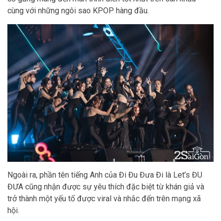
cùng với những ngôi sao KPOP hàng đầu.
Ngoài ra, phần tên tiếng Anh của Đi Đu Đưa Đi là Let’s ĐU
ĐƯA cũng nhận được sự yêu thích đặc biệt từ khán giả và
trở thành một yếu tố được viral và nhắc đến trên mạng xã
hội.