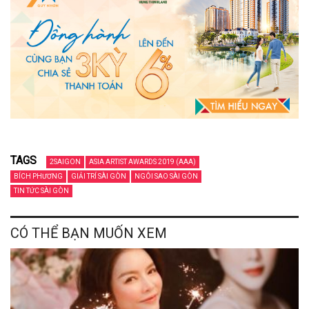
TAGS
2SAIGON
ASIA ARTIST AWARDS 2019 (AAA)
BÍCH PHƯƠNG
GIẢI TRÍ SÀI GÒN
NGÔI SAO SÀI GÒN
TIN TỨC SÀI GÒN
CÓ THỂ BẠN MUỐN XEM