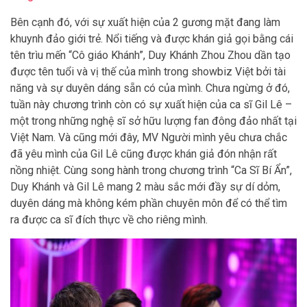
Bên cạnh đó, với sự xuất hiện của 2 gương mặt đang làm
khuynh đảo giới trẻ. Nổi tiếng và được khán giả gọi bằng cái
tên trìu mến “Cô giáo Khánh”, Duy Khánh Zhou Zhou dần tạo
được tên tuổi và vị thế của mình trong showbiz Việt bởi tài
năng và sự duyên dáng sẵn có của mình. Chưa ngừng ở đó,
tuần này chương trình còn có sự xuất hiện của ca sĩ Gil Lê –
một trong những nghệ sĩ sở hữu lượng fan đông đảo nhất tại
Việt Nam. Và cũng mới đây, MV Người mình yêu chưa chắc
đã yêu mình của Gil Lê cũng được khán giả đón nhận rất
nồng nhiệt. Cùng song hành trong chương trình “Ca Sĩ Bí Ẩn”,
Duy Khánh và Gil Lê mang 2 màu sắc mới đầy sự dí dỏm,
duyên dáng mà không kém phần chuyên môn để có thể tìm
ra được ca sĩ đích thực về cho riêng mình.