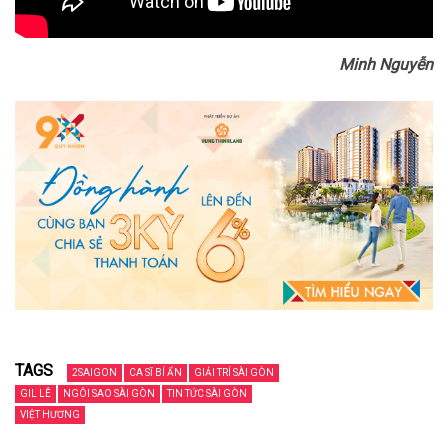
Minh Nguyễn
TAGS
2SAIGON
CA SĨ BÍ ẨN
GIẢI TRÍ SÀI GÒN
GIL LÊ
NGÔI SAO SÀI GÒN
TIN TỨC SÀI GÒN
VIỆT HƯƠNG