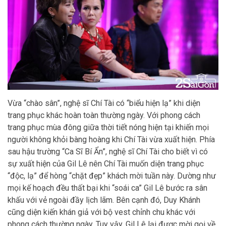
Vừa “chào sân”, nghệ sĩ Chí Tài có “biểu hiện lạ” khi diện
trang phục khác hoàn toàn thường ngày. Với phong cách
trang phục mùa đông giữa thời tiết nóng hiện tại khiến mọi
người không khỏi bàng hoàng khi Chí Tài vừa xuất hiện. Phía
sau hậu trường “Ca Sĩ Bí Ẩn”, nghệ sĩ Chí Tài cho biết vì có
sự xuất hiện của Gil Lê nên Chí Tài muốn diện trang phục
“độc, lạ” để hòng “chặt đẹp” khách mời tuần này. Dường như
mọi kế hoạch đều thất bại khi “soái ca” Gil Lê bước ra sân
khấu với vẻ ngoài đầy lịch lãm. Bên cạnh đó, Duy Khánh
cũng diện kiến khán giả với bộ vest chỉnh chu khác với
phong cách thường ngày. Tuy vậy, Gil Lê lại được mời gọi về