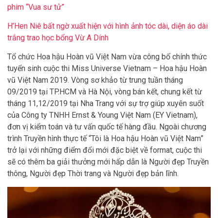
phim “Vua sư tử”
H’Hen Niê bất ngờ xuất hiện với hình ảnh tóc dài, diện áo dài
trắng trao học bổng Vừ A Dính
Tổ chức Hoa hậu Hoàn vũ Việt Nam vừa công bố chính thức
tuyển sinh cuộc thi Miss Universe Vietnam – Hoa hậu Hoàn
vũ Việt Nam 2019. Vòng sơ khảo từ trung tuần tháng
09/2019 tại TP.HCM và Hà Nội, vòng bán kết, chung kết từ
tháng 11,12/2019 tại Nha Trang với sự trợ giúp xuyên suốt
của Công ty TNHH Ernst & Young Việt Nam (EY Vietnam),
đơn vị kiểm toán và tư vấn quốc tế hàng đầu. Ngoài chương
trình Truyền hình thực tế “Tôi là Hoa hậu Hoàn vũ Việt Nam”
trở lại với những điểm đổi mới đặc biệt về format, cuộc thi
sẽ có thêm ba giải thưởng mới hấp dẫn là Người đẹp Truyền
thông, Người đẹp Thời trang và Người đẹp bản lĩnh.