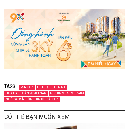
TAGS
2SAIGON
HOA HẬU H'HEN NIÊ
HOA HẬU HOÀN VŨ VIỆT NAM
MISS UNIVERSE VIETNAM
NGÔI SAO SÀI GÒN
TIN TỨC SÀI GÒN
CÓ THỂ BẠN MUỐN XEM