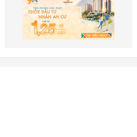
VẬN HÀNH VÀ PHÁT TRIỂN BỞI
CÔNG TY TNHH TRUYỀN THÔNG
2SAIGON