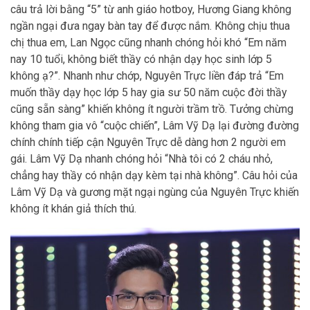
câu trả lời bằng “5” từ anh giáo hotboy, Hương Giang không
ngần ngại đưa ngay bàn tay để được nắm. Không chịu thua
chị thua em, Lan Ngọc cũng nhanh chóng hỏi khó “Em năm
nay 10 tuổi, không biết thầy có nhận dạy học sinh lớp 5
không ạ?”. Nhanh như chớp, Nguyên Trực liền đáp trả “Em
muốn thầy dạy học lớp 5 hay gia sư 50 năm cuộc đời thầy
cũng sẵn sàng” khiến không ít người trầm trồ. Tưởng chừng
không tham gia vô “cuộc chiến”, Lâm Vỹ Dạ lại đường đường
chính chính tiếp cận Nguyên Trực dễ dàng hơn 2 người em
gái. Lâm Vỹ Dạ nhanh chóng hỏi “Nhà tôi có 2 cháu nhỏ,
chẳng hay thầy có nhận dạy kèm tại nhà không”. Câu hỏi của
Lâm Vỹ Dạ và gương mặt ngại ngùng của Nguyên Trực khiến
không ít khán giả thích thú.