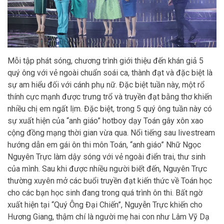
Mỗi tập phát sóng, chương trình giới thiệu đến khán giả 5
quý ông với vẻ ngoài chuẩn soái ca, thành đạt và đặc biệt là
sự am hiểu đối với cánh phụ nữ. Đặc biệt tuần này, một rổ
thính cực mạnh được trưng trổ và truyền đạt bằng thơ khiến
nhiều chị em ngất lịm. Đặc biệt, trong 5 quý ông tuần này có
sự xuất hiện của “anh giáo” hotboy dạy Toán gây xôn xao
cộng đồng mạng thời gian vừa qua. Nổi tiếng sau livestream
hướng dẫn em gái ôn thi môn Toán, “anh giáo” Nhữ Ngọc
Nguyên Trực làm dậy sóng với vẻ ngoài điển trai, thư sinh
của mình. Sau khi được nhiều người biết đến, Nguyên Trực
thường xuyên mở các buổi truyền đạt kiến thức về Toán học
cho các bạn học sinh đang trong quá trình ôn thi. Bất ngờ
xuất hiện tại “Quý Ông Đại Chiến”, Nguyễn Trực khiến cho
Hương Giang, thậm chí là người mẹ hai con như Lâm Vỹ Dạ