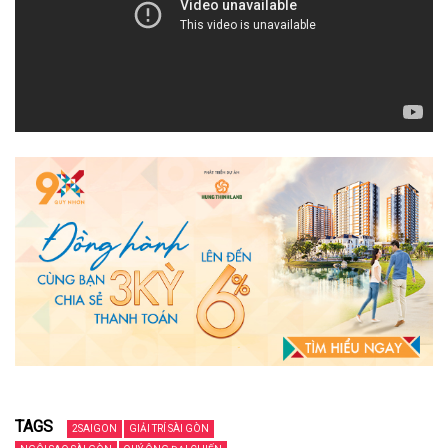
TAGS
2SAIGON
GIẢI TRÍ SÀI GÒN