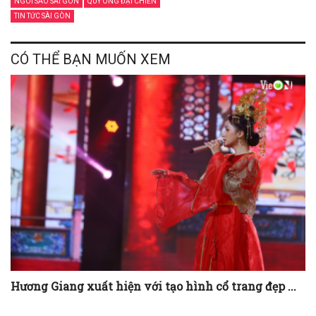
NGÔI SAO SÀI GÒN
QUÝ ÔNG ĐẠI CHIẾN
TIN TỨC SÀI GÒN
CÓ THỂ BẠN MUỐN XEM
Hương Giang xuất hiện với tạo hình cổ trang đẹp ...