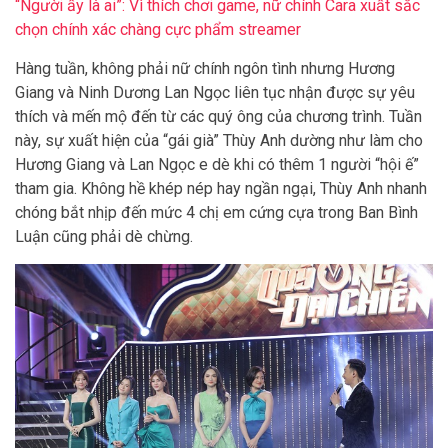
“Người ấy là ai”: Vì thích chơi game, nữ chính Cara xuất sắc
chọn chính xác chàng cực phẩm streamer
Hàng tuần, không phải nữ chính ngôn tình nhưng Hương
Giang và Ninh Dương Lan Ngọc liên tục nhận được sự yêu
thích và mến mộ đến từ các quý ông của chương trình. Tuần
này, sự xuất hiện của “gái già” Thùy Anh dường như làm cho
Hương Giang và Lan Ngọc e dè khi có thêm 1 người “hội ế”
tham gia. Không hề khép nép hay ngần ngại, Thùy Anh nhanh
chóng bắt nhịp đến mức 4 chị em cứng cựa trong Ban Bình
Luận cũng phải dè chừng.