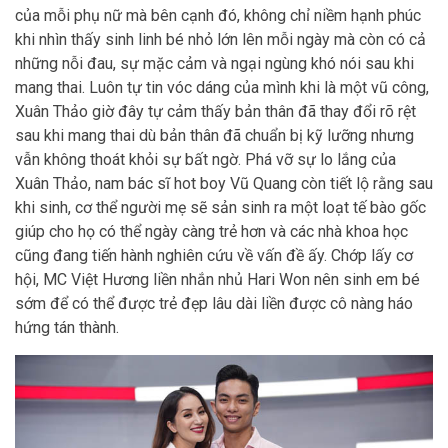
của mỗi phụ nữ mà bên cạnh đó, không chỉ niềm hạnh phúc
khi nhìn thấy sinh linh bé nhỏ lớn lên mỗi ngày mà còn có cả
những nỗi đau, sự mặc cảm và ngại ngùng khó nói sau khi
mang thai. Luôn tự tin vóc dáng của mình khi là một vũ công,
Xuân Thảo giờ đây tự cảm thấy bản thân đã thay đổi rõ rệt
sau khi mang thai dù bản thân đã chuẩn bị kỹ lưỡng nhưng
vẫn không thoát khỏi sự bất ngờ. Phá vỡ sự lo lắng của
Xuân Thảo, nam bác sĩ hot boy Vũ Quang còn tiết lộ rằng sau
khi sinh, cơ thể người mẹ sẽ sản sinh ra một loạt tế bào gốc
giúp cho họ có thể ngày càng trẻ hơn và các nhà khoa học
cũng đang tiến hành nghiên cứu về vấn đề ấy. Chớp lấy cơ
hội, MC Việt Hương liền nhắn nhủ Hari Won nên sinh em bé
sớm để có thể được trẻ đẹp lâu dài liền được cô nàng háo
hứng tán thành.