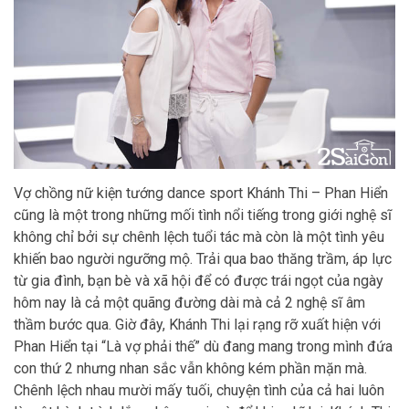
Vợ chồng nữ kiện tướng dance sport Khánh Thi – Phan Hiển
cũng là một trong những mối tình nổi tiếng trong giới nghệ sĩ
không chỉ bởi sự chênh lệch tuổi tác mà còn là một tình yêu
khiến bao người ngưỡng mộ. Trải qua bao thăng trầm, áp lực
từ gia đình, bạn bè và xã hội để có được trái ngọt của ngày
hôm nay là cả một quãng đường dài mà cả 2 nghệ sĩ âm
thầm bước qua. Giờ đây, Khánh Thi lại rạng rỡ xuất hiện với
Phan Hiển tại “Là vợ phải thế” dù đang mang trong mình đứa
con thứ 2 nhưng nhan sắc vẫn không kém phần mặn mà.
Chênh lệch nhau mười mấy tuối, chuyện tình của cả hai luôn