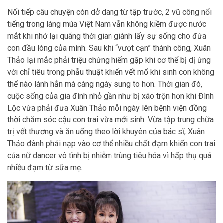
Nối tiếp câu chuyện còn dở dang từ tập trước, 2 vũ công nổi
tiếng trong làng múa Việt Nam vẫn không kiềm được nước
mắt khi nhớ lại quãng thời gian giành lấy sự sống cho đứa
con đầu lòng của mình. Sau khi “vượt cạn” thành công, Xuân
Thảo lại mắc phải triệu chứng hiếm gặp khi cơ thể bị dị ứng
với chỉ tiêu trong phẫu thuật khiến vết mổ khi sinh con không
thể nào lành hẳn mà càng ngày sung to hơn. Thời gian đó,
cuộc sống của gia đình nhỏ gần như bị xáo trộn hơn khi Đình
Lộc vừa phải đưa Xuân Thảo mỗi ngày lên bệnh viện đồng
thời chăm sóc cậu con trai vừa mới sinh. Vừa tập trung chữa
trị vết thương và ăn uống theo lời khuyên của bác sĩ, Xuân
Thảo đành phải nạp vào cơ thể nhiều chất đạm khiến con trai
của nữ dancer vô tình bị nhiễm trùng tiêu hóa vì hấp thụ quá
nhiều đạm từ sữa mẹ.