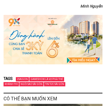
Minh Nguyễn
TAGS
2SAIGON
GAMESHOW LÀ VỢ PHẢI THẾ
KHÁNH THI
NGÔI SAO SÀI GÒN
TIN TỨC SÀI GÒN
CÓ THỂ BẠN MUỐN XEM