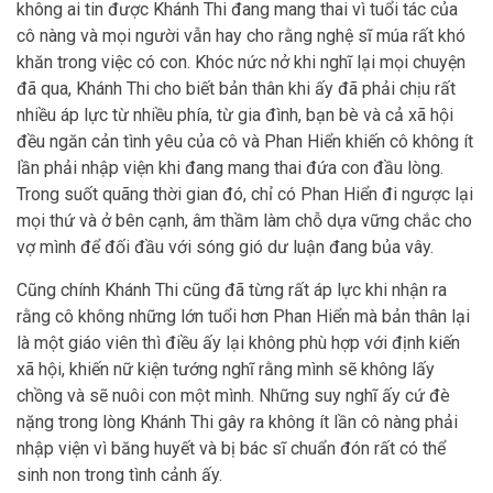
không ai tin được Khánh Thi đang mang thai vì tuổi tác của
cô nàng và mọi người vẫn hay cho rằng nghệ sĩ múa rất khó
khăn trong việc có con. Khóc nức nở khi nghĩ lại mọi chuyện
đã qua, Khánh Thi cho biết bản thân khi ấy đã phải chịu rất
nhiều áp lực từ nhiều phía, từ gia đình, bạn bè và cả xã hội
đều ngăn cản tình yêu của cô và Phan Hiển khiến cô không ít
lần phải nhập viện khi đang mang thai đứa con đầu lòng.
Trong suốt quãng thời gian đó, chỉ có Phan Hiển đi ngược lại
mọi thứ và ở bên cạnh, âm thầm làm chỗ dựa vững chắc cho
vợ mình để đối đầu với sóng gió dư luận đang bủa vây.
Cũng chính Khánh Thi cũng đã từng rất áp lực khi nhận ra
rằng cô không những lớn tuổi hơn Phan Hiển mà bản thân lại
là một giáo viên thì điều ấy lại không phù hợp với định kiến
xã hội, khiến nữ kiện tướng nghĩ rằng mình sẽ không lấy
chồng và sẽ nuôi con một mình. Những suy nghĩ ấy cứ đè
nặng trong lòng Khánh Thi gây ra không ít lần cô nàng phải
nhập viện vì băng huyết và bị bác sĩ chuẩn đón rất có thể
sinh non trong tình cảnh ấy.