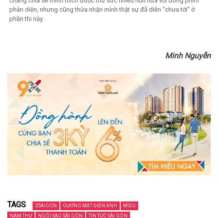
chàng chia sẻ mình thích được thử sức nhiều hơn nữa với dòng phim
phản diện, nhưng cũng thừa nhận mình thật sự đã diễn “chưa tới” ở
phần thi này.
Minh Nguyễn
TAGS
2SAIGON
GƯƠNG MẶT ĐIỆN ẢNH
MIDU
NAM THƯ
NGÔI SAO SÀI GÒN
TIN TỨC SÀI GÒN