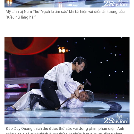
Mỹ Linh bị Nam Thư “vạch lá tìm sâu’ khi tái hiện vai diễn ấn tượng của
“Kiều nữ làng hài”
Đào Duy Quang thích thú được thử sức với dòng phim phản diện. Anh