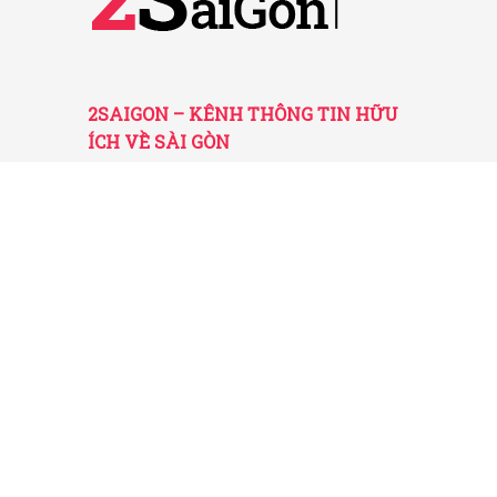
2SAIGON – KÊNH THÔNG TIN HỮU
ÍCH VỀ SÀI GÒN
Giấy phép hoạt động số 52/GP-STTTT do Sở
TT&TT TP.HCM cấp ngày 25/11/2016
Được quản lý bởi Công ty TNHH Truyền thông
2SaiGon
Địa chỉ: 201 Đường số 20, Phường 5, Quận Gò
Vấp, TP. HCM
Email: tt2saigon@gmail.com
Hotline: 0901 436 866
© 2026 2SaiGon.vn giữ bản quyền nội dung trên website
này.
Về chúng tôi
-
Chính sách
-
Điều khoản
-
Liên hệ