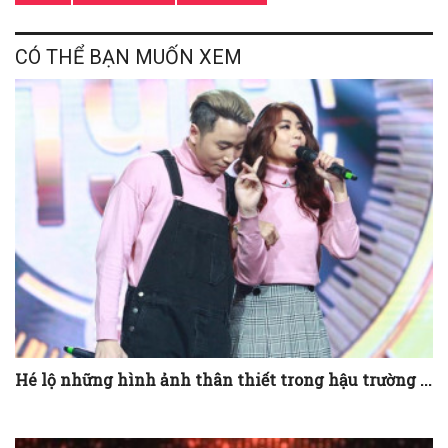
CÓ THỂ BẠN MUỐN XEM
Hé lộ những hình ảnh thân thiết trong hậu trường ...