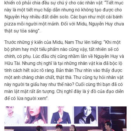
khiến cô phải chia đều sự chú ý cho các nhân vật: “Tiết mục
này là một tiết mục hấp dẫn nhưng nó không tạo được cho
Nguyễn Huy nhiều đất diễn solo. Các bạn như một cái bánh
pizza mỗi người một mảnh. Đối với Midu, Nguyễn Huy chưa
thật sự tỏa sáng”.
Trước những ý kiến của Midu, Nam Thư lên tiếng: “Khi một
bộ phim hay một tiểu phẩm nào cũng vậy, tất nhiên sẽ có
chính, có phụ. Lúc đầu chị cũng nhầm lẫn về Nguyễn Huy và
Hữu Tài. Nhưng chị nghĩ là tại những nhân vật kia đã bộc lộ
tính cách hết sức rõ ràng. Bản thân Thư nhìn vào thấy được
một anh chàng chân chất, thật thà. Thư cũng tự hỏi nhân vật
này người ta giấu hay như thế nào? Cuối cùng thì bạn đã có
màn lật mặt rất ấn tượng. Chị nghĩ đây là ý đồ của đạo diễn
để có lừa người xem”.