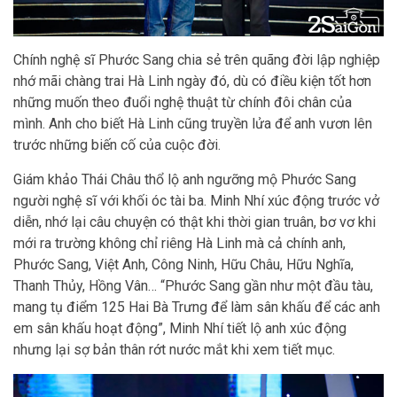
Chính nghệ sĩ Phước Sang chia sẻ trên quãng đời lập nghiệp
nhớ mãi chàng trai Hà Linh ngày đó, dù có điều kiện tốt hơn
những muốn theo đuổi nghệ thuật từ chính đôi chân của
mình. Anh cho biết Hà Linh cũng truyền lửa để anh vươn lên
trước những biến cố của cuộc đời.
Giám khảo Thái Châu thổ lộ anh ngưỡng mộ Phước Sang
người nghệ sĩ với khối óc tài ba. Minh Nhí xúc động trước vở
diễn, nhớ lại câu chuyện có thật khi thời gian truân, bơ vơ khi
mới ra trường không chỉ riêng Hà Linh mà cả chính anh,
Phước Sang, Việt Anh, Công Ninh, Hữu Châu, Hữu Nghĩa,
Thanh Thủy, Hồng Vân… “Phước Sang gần như một đầu tàu,
mang tụ điểm 125 Hai Bà Trưng để làm sân khấu để các anh
em sân khấu hoạt động”, Minh Nhí tiết lộ anh xúc động
nhưng lại sợ bản thân rớt nước mắt khi xem tiết mục.