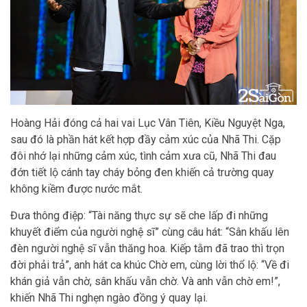
Hoàng Hải đóng cả hai vai Lục Vân Tiên, Kiều Nguyệt Nga,
sau đó là phần hát kết hợp đầy cảm xúc của Nhã Thi. Cặp
đôi nhớ lại những cảm xúc, tình cảm xưa cũ, Nhã Thi đau
đớn tiết lộ cánh tay cháy bỏng đen khiến cả trường quay
không kiềm được nước mắt.
Đưa thông điệp: “Tài năng thực sự sẽ che lấp đi những
khuyết điểm của người nghệ sĩ” cùng câu hát: “Sân khấu lên
đèn người nghệ sĩ vẫn thăng hoa. Kiếp tằm đã trao thì trọn
đời phải trả”, anh hát ca khúc Chờ em, cùng lời thổ lộ: “Về đi
khán giả vẫn chờ, sân khấu vẫn chờ. Và anh vẫn chờ em!”,
khiến Nhã Thi nghẹn ngào đồng ý quay lại.