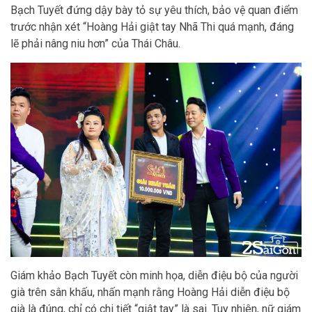
Bạch Tuyết đứng dậy bày tỏ sự yêu thích, bảo vệ quan điểm
trước nhận xét “Hoàng Hải giật tay Nhã Thi quá mạnh, đáng
lẽ phải nâng niu hơn” của Thái Châu.
Giám khảo Bạch Tuyết còn minh họa, diễn điệu bộ của người
già trên sân khấu, nhấn mạnh rằng Hoàng Hải diễn điệu bộ
già là đúng, chỉ có chi tiết “giật tay” là sai. Tuy nhiên, nữ giám