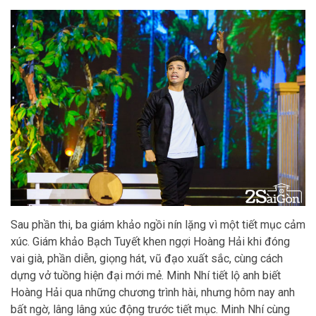
Sau phần thi, ba giám khảo ngồi nín lặng vì một tiết mục cảm
xúc. Giám khảo Bạch Tuyết khen ngợi Hoàng Hải khi đóng
vai già, phần diễn, giọng hát, vũ đạo xuất sắc, cùng cách
dựng vở tuồng hiện đại mới mẻ. Minh Nhí tiết lộ anh biết
Hoàng Hải qua những chương trình hài, nhưng hôm nay anh
bất ngờ, lâng lâng xúc động trước tiết mục. Minh Nhí cùng