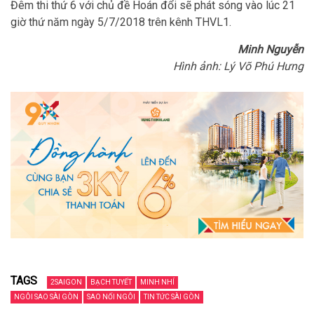
Đêm thi thứ 6 với chủ đề Hoán đổi sẽ phát sóng vào lúc 21
giờ thứ năm ngày 5/7/2018 trên kênh THVL1.
Minh Nguyễn
Hình ảnh: Lý Võ Phú Hưng
TAGS
2SAIGON
BẠCH TUYẾT
MINH NHÍ
NGÔI SAO SÀI GÒN
SAO NỐI NGÔI
TIN TỨC SÀI GÒN