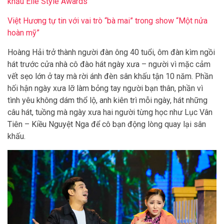
khấu Elle Style Awards
Việt Hương tự tin với vai trò “bà mai” trong show “Một nửa
hoàn mỹ”
Hoàng Hải trở thành người đàn ông 40 tuổi, ôm đàn kìm ngồi
hát trước cửa nhà cô đào hát ngày xưa – người vì mặc cảm
vết sẹo lớn ở tay mà rời ánh đèn sân khấu tận 10 năm. Phần
hối hận ngày xưa lỡ làm bỏng tay người bạn thân, phần vì
tình yêu không dám thổ lộ, anh kiên trì mỗi ngày, hát những
câu hát, tuồng mà ngày xưa hai người từng học như Lục Vân
Tiên – Kiều Nguyệt Nga để cô bạn động lòng quay lại sân
khấu.