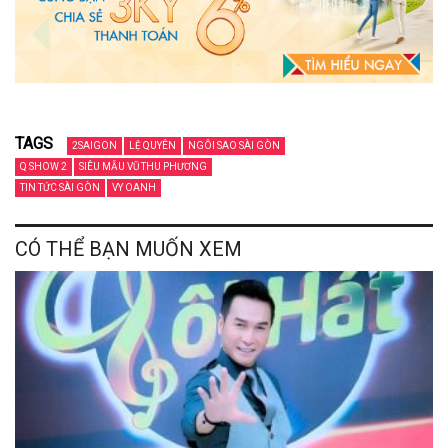
TAGS
2SAIGON
LỆ QUYÊN
NGÔI SAO SÀI GÒN
Q SHOW 2
SIÊU MẪU VŨ THU PHƯƠNG
TIN TỨC SÀI GÒN
VY OANH
CÓ THỂ BẠN MUỐN XEM