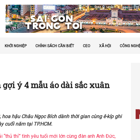
KHỞI NGHIỆP
CHÍNH SÁCH CẦN BIẾT
CEO
XÃ HỘI
CÔNG NGH
gợi ý 4 mẫu áo dài sắc xuân
hoa hậu Châu Ngọc Bích dành thời gian cùng ê-kíp ghi
y cuối năm tại TP.HCM.
“thủ thỉ” tình yêu tuổi mới lớn cùng đàn anh Anh Đức,