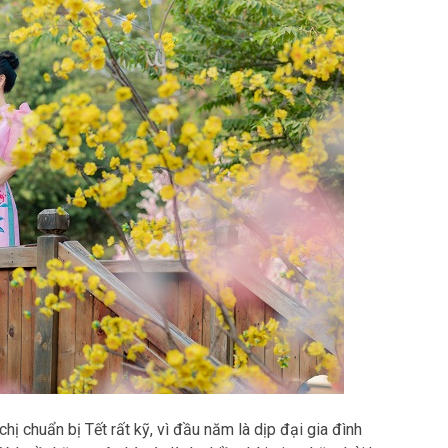
ị chuẩn bị Tết rất kỹ, vì đầu năm là dịp đại gia đình