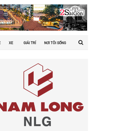
Ệ
XE
GIẢI TRÍ
NƠI TÔI SỐNG