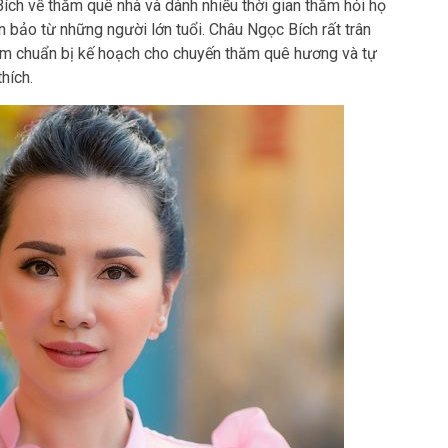
ích về thăm quê nhà và dành nhiều thời gian thăm hỏi họ
 bảo từ những người lớn tuổi. Châu Ngọc Bích rất trân
ớm chuẩn bị kế hoạch cho chuyến thăm quê hương và tự
hích.