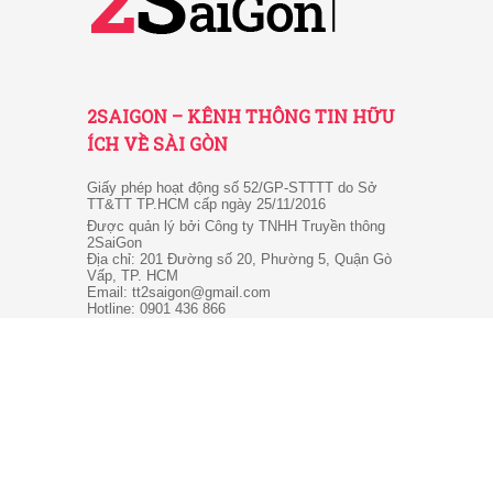
2SAIGON – KÊNH THÔNG TIN HỮU
ÍCH VỀ SÀI GÒN
Giấy phép hoạt động số 52/GP-STTTT do Sở
TT&TT TP.HCM cấp ngày 25/11/2016
Được quản lý bởi Công ty TNHH Truyền thông
2SaiGon
Địa chỉ: 201 Đường số 20, Phường 5, Quận Gò
Vấp, TP. HCM
Email: tt2saigon@gmail.com
Hotline: 0901 436 866
© 2026 2SaiGon.vn giữ bản quyền nội dung trên website
này.
Về chúng tôi
-
Chính sách
-
Điều khoản
-
Liên hệ