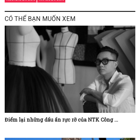
CÓ THỂ BẠN MUỐN XEM
Điểm lại những dấu ấn rực rỡ của NTK Công ...