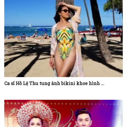
Ca sĩ Hồ Lệ Thu tung ảnh bikini khoe hình ...