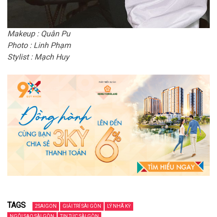
Makeup : Quân Pu
Photo : Linh Phạm
Stylist : Mạch Huy
TAGS
2SAIGON
GIẢI TRÍ SÀI GÒN
LÝ NHÃ KỲ
NGÔI SAO SÀI GÒN
TIN TỨC SÀI GÒN