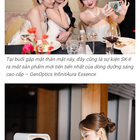
Tại buổi gặp mặt thân mật này, đây cũng là sự kiện SK-II
ra mắt sản phẩm mới tiên tiến nhất của dòng dưỡng sáng
cao cấp – GenOptics InfinitAura Essence