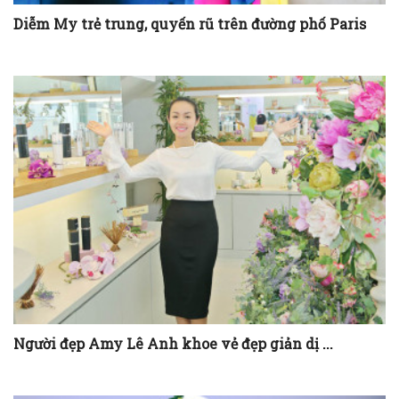
Diễm My trẻ trung, quyến rũ trên đường phố Paris
Người đẹp Amy Lê Anh khoe vẻ đẹp giản dị ...