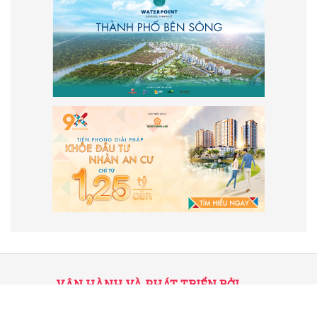
VẬN HÀNH VÀ PHÁT TRIỂN BỞI
CÔNG TY TNHH TRUYỀN THÔNG