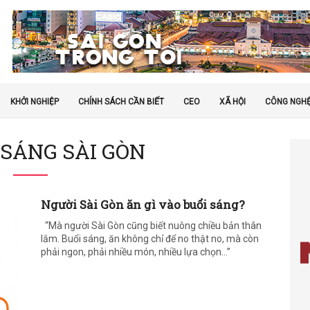
KHỞI NGHIỆP
CHÍNH SÁCH CẦN BIẾT
CEO
XÃ HỘI
CÔNG NGH
 SÁNG SÀI GÒN
Người Sài Gòn ăn gì vào buổi sáng?
“Mà người Sài Gòn cũng biết nuông chiều bản thân
lắm. Buổi sáng, ăn không chỉ để no thật no, mà còn
phải ngon, phải nhiều món, nhiều lựa chọn…”