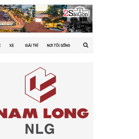
Ệ
XE
GIẢI TRÍ
NƠI TÔI SỐNG