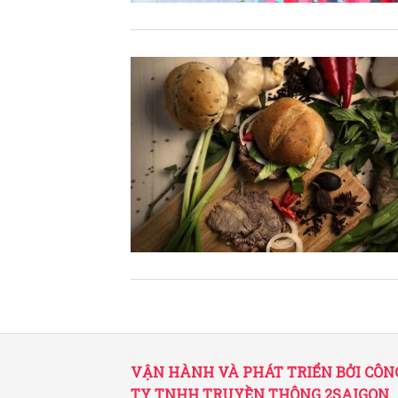
VẬN HÀNH VÀ PHÁT TRIỂN BỞI CÔN
TY TNHH TRUYỀN THÔNG 2SAIGON