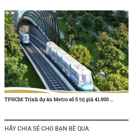
TPHCM: Trình dự án Metro số 5 trị giá 41.000 ...
HÃY CHIA SẺ CHO BẠN BÈ QUA: