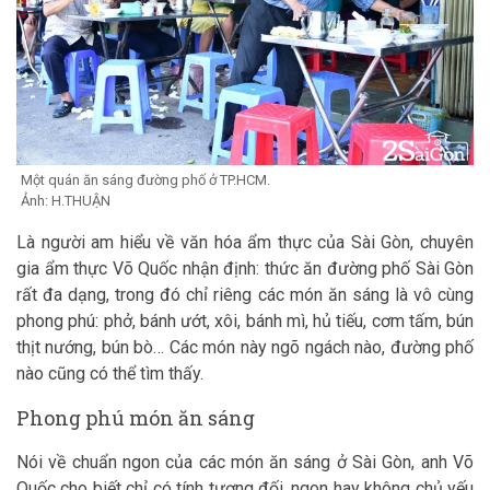
Một quán ăn sáng đường phố ở TP.HCM.
Ảnh: H.THUẬN
Là người am hiểu về văn hóa ẩm thực của Sài Gòn, chuyên
gia ẩm thực Võ Quốc nhận định: thức ăn đường phố Sài Gòn
rất đa dạng, trong đó chỉ riêng các món ăn sáng là vô cùng
phong phú: phở, bánh ướt, xôi, bánh mì, hủ tiếu, cơm tấm, bún
thịt nướng, bún bò… Các món này ngõ ngách nào, đường phố
nào cũng có thể tìm thấy.
Phong phú món ăn sáng
Nói về chuẩn ngon của các món ăn sáng ở Sài Gòn, anh Võ
Quốc cho biết chỉ có tính tương đối, ngon hay không chủ yếu