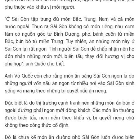
phụ thuộc vào khẩu vị mỗi người.
“Ở Sài Gòn tập trung đủ món Bắc, Trung, Nam và cả món
nước ngoài. Thực ra Sài Gòn không có món riêng, như cơm
tấm có nguồn gốc từ Bình Dương, phở, bánh cuốn từ miền
Bắc, bún bò từ miền Trung. Tuy nhiên, ăn những món này ở
Sài Gòn lại rất ngon. Tính người Sài Gòn dễ chấp nhận nên họ
đón nhận những món mới, biến tấu, thay đổi hương vị cho
phù hợp”, anh Quốc cho biết.
Anh Võ Quốc còn cho rằng món ăn sáng Sài Gòn ngon là do
những người vốn nấu ăn ngon từ nhiều nơi vào Sài Gòn sinh
sống và mang theo những bí quyết nấu ăn riêng.
Đặc biệt là do thị trường cạnh tranh nên những món ăn bán ở
ngoài đường phải ngon mới đông khách. Các món ăn thường
được biến tấu, nêm nếm theo khẩu vị, bí quyết riêng chứ
không theo công thức cố định.
Đó là chưa kể món ăn đường phố Sài Gòn luôn được biến