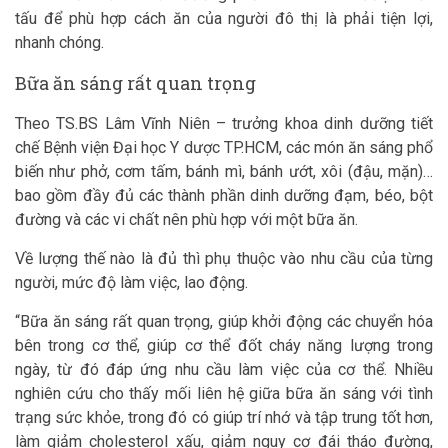
tấu để phù hợp cách ăn của người đô thị là phải tiện lợi,
nhanh chóng.
Bữa ăn sáng rất quan trọng
Theo TS.BS Lâm Vĩnh Niên – trưởng khoa dinh dưỡng tiết
chế Bệnh viện Đại học Y dược TP.HCM, các món ăn sáng phổ
biến như phở, cơm tấm, bánh mì, bánh ướt, xôi (đậu, mặn)…
bao gồm đầy đủ các thành phần dinh dưỡng đạm, béo, bột
đường và các vi chất nên phù hợp với một bữa ăn.
Về lượng thế nào là đủ thì phụ thuộc vào nhu cầu của từng
người, mức độ làm việc, lao động.
“Bữa ăn sáng rất quan trọng, giúp khởi động các chuyển hóa
bên trong cơ thể, giúp cơ thể đốt cháy năng lượng trong
ngày, từ đó đáp ứng nhu cầu làm việc của cơ thể. Nhiều
nghiên cứu cho thấy mối liên hệ giữa bữa ăn sáng với tình
trạng sức khỏe, trong đó có giúp trí nhớ và tập trung tốt hơn,
làm giảm cholesterol xấu, giảm nguy cơ đái tháo đường,