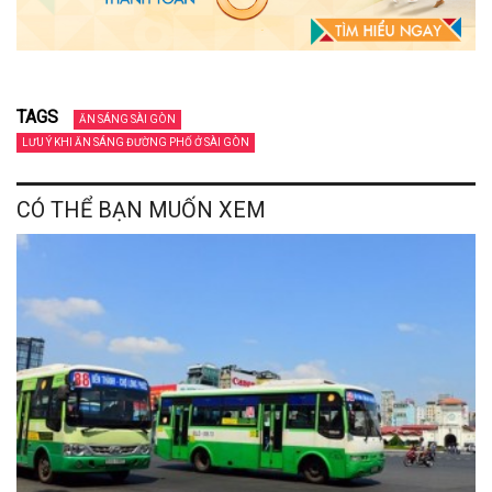
TAGS
ĂN SÁNG SÀI GÒN
LƯU Ý KHI ĂN SÁNG ĐƯỜNG PHỐ Ở SÀI GÒN
CÓ THỂ BẠN MUỐN XEM