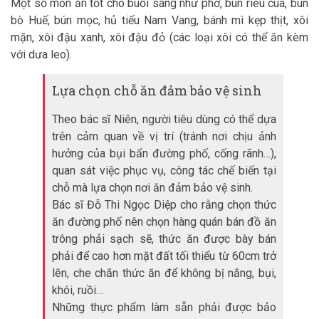
Một số món ăn tốt cho buổi sáng như phở, bún riêu cua, bún
bò Huế, bún mọc, hủ tiếu Nam Vang, bánh mì kẹp thịt, xôi
mặn, xôi đậu xanh, xôi đậu đỏ (các loại xôi có thể ăn kèm
với dưa leo).
Lựa chọn chỗ ăn đảm bảo vệ sinh
Theo bác sĩ Niên, người tiêu dùng có thể dựa
trên cảm quan về vị trí (tránh nơi chịu ảnh
hưởng của bụi bẩn đường phố, cống rãnh…),
quan sát việc phục vụ, công tác chế biến tại
chỗ mà lựa chọn nơi ăn đảm bảo vệ sinh.
Bác sĩ Đỗ Thi Ngọc Diệp cho rằng chọn thức
ăn đường phố nên chọn hàng quán bán đồ ăn
trông phải sạch sẽ, thức ăn được bày bán
phải để cao hơn mặt đất tối thiểu từ 60cm trở
lên, che chắn thức ăn để không bị nắng, bụi,
khói, ruồi…
Những thực phẩm làm sẵn phải được bảo