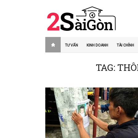
TƯ VẤN
KINH DOANH
TÀI CHÍNH
TAG: THÔ