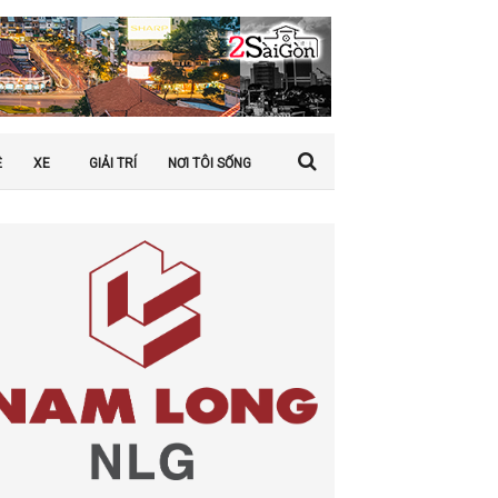
Ệ
XE
GIẢI TRÍ
NƠI TÔI SỐNG