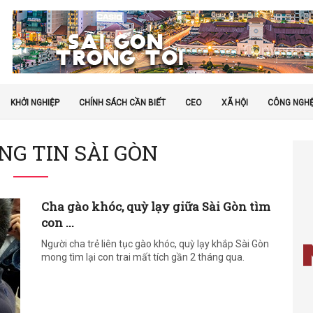
KHỞI NGHIỆP
CHÍNH SÁCH CẦN BIẾT
CEO
XÃ HỘI
CÔNG NGH
NG TIN SÀI GÒN
Cha gào khóc, quỳ lạy giữa Sài Gòn tìm
con ...
Người cha trẻ liên tục gào khóc, quỳ lạy khắp Sài Gòn
mong tìm lại con trai mất tích gần 2 tháng qua.