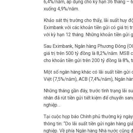
6,4%/năm, áp dụng cho kỳ hạn 36 tháng – 60
xuống 4,9%/năm.
Khảo sát thị trường cho thấy, lãi suất huy
Eximbank với các khoản tiền gửi có giá trị 
với kỳ hạn 12 tháng. Những khoản tiền gửi gi
Sau Eximbank, Ngân hàng Phương Đông (OCB)
giá trị trên 500 tỷ đồng là 8,2%/năm. MSB c
cho khoản tiền gửi trên 200 tỷ đồng là 8%, 
Một số ngân hàng khác có lãi suất tiền gử
Việt (7,5%/năm), ACB (7,4%/năm), Ngân h
Những tháng gần đây, trước tình trạng lãi s
nhân đã rút tiền gửi tiết kiệm để chuyển sa
nghiệp…
Tại cuộc họp báo Chính phủ thường kỳ ngà
thông tin: “Do lãi suất tiền gửi ngân hàng gi
nghiệp. Về phía Ngân hàng Nhà nước cũng đã b