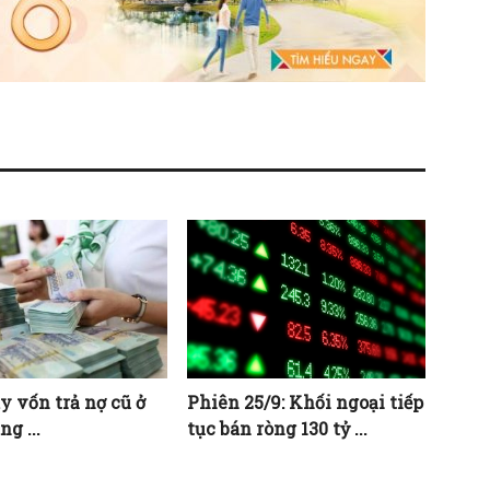
y vốn trả nợ cũ ở
Phiên 25/9: Khối ngoại tiếp
g ...
tục bán ròng 130 tỷ ...