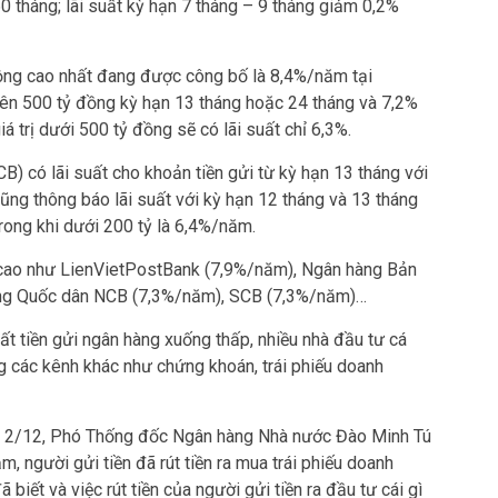
 tháng; lãi suất kỳ hạn 7 tháng – 9 tháng giảm 0,2%
 động cao nhất đang được công bố là 8,4%/năm tại
trên 500 tỷ đồng kỳ hạn 13 tháng hoặc 24 tháng và 7,2%
á trị dưới 500 tỷ đồng sẽ có lãi suất chỉ 6,3%.
 có lãi suất cho khoản tiền gửi từ kỳ hạn 13 tháng với
ũng thông báo lãi suất với kỳ hạn 12 tháng và 13 tháng
trong khi dưới 200 tỷ là 6,4%/năm.
i cao như LienVietPostBank (7,9%/năm), Ngân hàng Bản
àng Quốc dân NCB (7,3%/năm), SCB (7,3%/năm)…
uất tiền gửi ngân hàng xuống thấp, nhiều nhà đầu tư cá
ng các kênh khác như chứng khoán, trái phiếu doanh
y 2/12, Phó Thống đốc Ngân hàng Nhà nước Đào Minh Tú
ảm, người gửi tiền đã rút tiền ra mua trái phiếu doanh
iết và việc rút tiền của người gửi tiền ra đầu tư cái gì