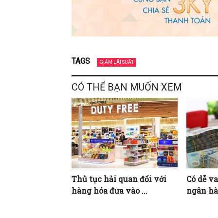
TAGS
GIẢM LÃI SUẤT
CÓ THỂ BẠN MUỐN XEM
Thủ tục hải quan đối với
Có dễ va
hàng hóa đưa vào ...
ngân hàn