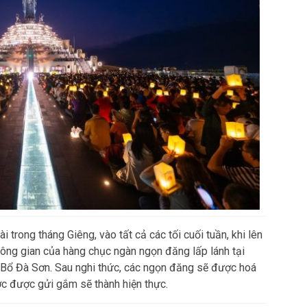
i trong tháng Giêng, vào tất cả các tối cuối tuần, khi lên
ông gian của hàng chục ngàn ngọn đăng lấp lánh tại
Bổ Đà Sơn. Sau nghi thức, các ngọn đăng sẽ được hoá
c được gửi gắm sẽ thành hiện thực.