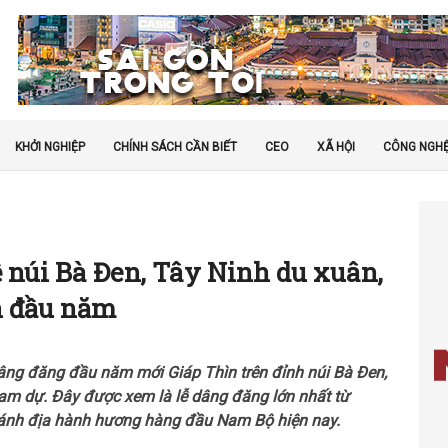
KHỞI NGHIỆP
CHÍNH SÁCH CẦN BIẾT
CEO
XÃ HỘI
CÔNG NGH
 núi Bà Đen, Tây Ninh du xuân,
n đầu năm
dâng đăng đầu năm mới Giáp Thìn trên đỉnh núi Bà Đen,
am dự. Đây được xem là lễ dâng đăng lớn nhất từ
thánh địa hành hương hàng đầu Nam Bộ hiện nay.