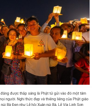
 đăng được thắp sáng là Phật tử gửi vào đó một tâm
 mọi người. Nghi thức đẹp và thiêng liêng của Phật giáo
h núi Bà Đen như Lễ hội Xuân núi Bà, Lễ Vía Linh Sơn