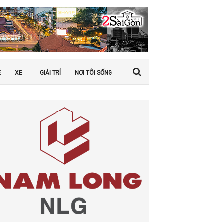
Ệ
XE
GIẢI TRÍ
NƠI TÔI SỐNG