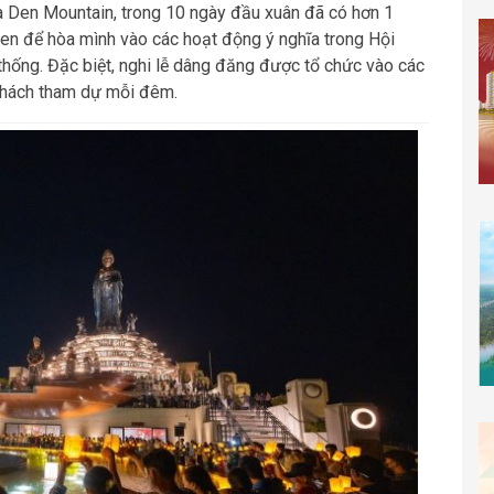
a Den Mountain, trong 10 ngày đầu xuân đã có hơn 1
Đen để hòa mình vào các hoạt động ý nghĩa trong Hội
thống. Đặc biệt, nghi lễ dâng đăng được tổ chức vào các
 khách tham dự mỗi đêm.