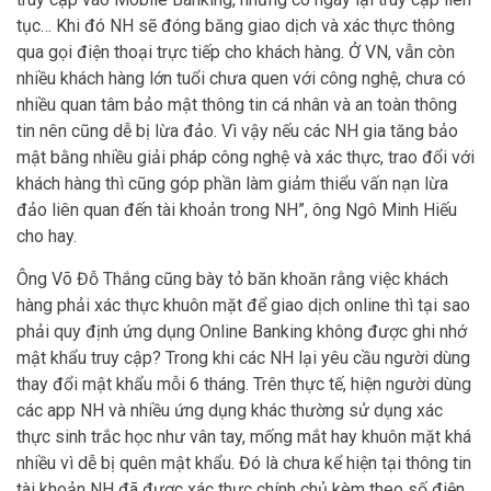
tục… Khi đó NH sẽ đóng băng giao dịch và xác thực thông
qua gọi điện thoại trực tiếp cho khách hàng. Ở VN, vẫn còn
nhiều khách hàng lớn tuổi chưa quen với công nghệ, chưa có
nhiều quan tâm bảo mật thông tin cá nhân và an toàn thông
tin nên cũng dễ bị lừa đảo. Vì vậy nếu các NH gia tăng bảo
mật bằng nhiều giải pháp công nghệ và xác thực, trao đổi với
khách hàng thì cũng góp phần làm giảm thiểu vấn nạn lừa
đảo liên quan đến tài khoản trong NH”, ông Ngô Minh Hiếu
cho hay.
Ông Võ Đỗ Thắng cũng bày tỏ băn khoăn rằng việc khách
hàng phải xác thực khuôn mặt để giao dịch online thì tại sao
phải quy định ứng dụng Online Banking không được ghi nhớ
mật khẩu truy cập? Trong khi các NH lại yêu cầu người dùng
thay đổi mật khẩu mỗi 6 tháng. Trên thực tế, hiện người dùng
các app NH và nhiều ứng dụng khác thường sử dụng xác
thực sinh trắc học như vân tay, mống mắt hay khuôn mặt khá
nhiều vì dễ bị quên mật khẩu. Đó là chưa kể hiện tại thông tin
tài khoản NH đã được xác thực chính chủ kèm theo số điện