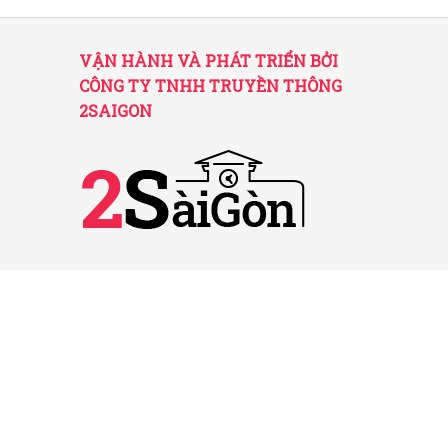
VẬN HÀNH VÀ PHÁT TRIỂN BỞI
CÔNG TY TNHH TRUYỀN THÔNG
2SAIGON
2SAIGON – KÊNH THÔNG TIN HỮU
ÍCH VỀ SÀI GÒN
Giấy phép hoạt động số 52/GP-STTTT do Sở
TT&TT TP.HCM cấp ngày 25/11/2016
Được quản lý bởi Công ty TNHH Truyền thông
2SaiGon
Địa chỉ: 201 Đường số 20, Phường 5, Quận Gò