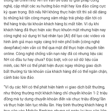
thống tài chính như NH thì vấn đề đầu tư giải pháp công
nghệ, cập nhật các xu hướng bảo mật hay lừa đảo cũng cực
kỳ quan trọng. Bởi nếu NH không thực hiện tốt thì sẽ dễ dàng
bị những kẻ tấn công mạng xâm nhập trái phép dẫn tới có
thể hàng triệu tài khoản khách hàng bị mất tiền. Ví dụ khi
khách hàng đã thực hiện xác thực khuôn mặt nhưng hiện nay
công nghệ sử dụng trí tuệ nhân tạo (AI) để tạo các video và
hình ảnh giả mạo ngày càng trở nên phổ biến (công nghệ
deepfake) nên vẫn có thể qua mặt để thực hiện chuyển tiền
online. Công nghệ chống vấn nạn này đã có nhưng liệu các
NH có đầu tư hay chưa? Đặc biệt, với cơ sở dữ liệu của
mình, các NH có thể phát hiện được ngay những giao dịch
bất thường từ tài khoản của khách hàng để có thể ngăn chặn,
cảnh báo lừa đảo.
“Ví dụ các NH có thể phát hiện hành vi giao dịch bất thường,
như thông thường một khách hàng chỉ chuyển khoản 1-2 triệu
đồng mà tự dưng chuyển khoản đến vài chục triệu đồng/lần
và thực hiện liên tục nhiều lần. Hay bình thường khách hàng ít
truy cập vào Mobile Banking, nhưng có ngày lại truy cập liên