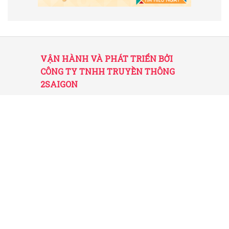
VẬN HÀNH VÀ PHÁT TRIỂN BỞI
CÔNG TY TNHH TRUYỀN THÔNG
2SAIGON
2SAIGON – KÊNH THÔNG TIN HỮU
ÍCH VỀ SÀI GÒN
Giấy phép hoạt động số 52/GP-STTTT do Sở
TT&TT TP.HCM cấp ngày 25/11/2016