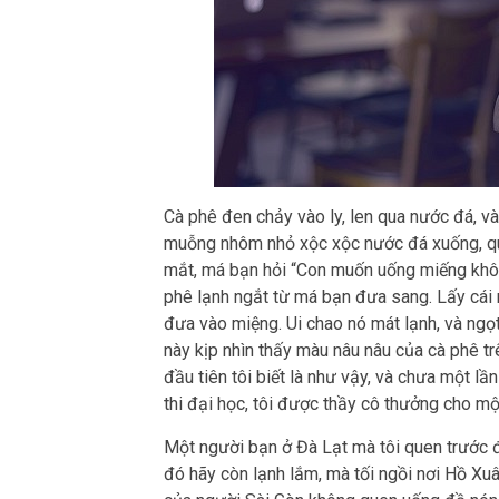
Cà phê đen chảy vào ly, len qua nước đá, và
muỗng nhôm nhỏ xộc xộc nước đá xuống, quậy
mắt, má bạn hỏi “Con muốn uống miếng không
phê lạnh ngắt từ má bạn đưa sang. Lấy cái
đưa vào miệng. Ui chao nó mát lạnh, và ng
này kịp nhìn thấy màu nâu nâu của cà phê tr
đầu tiên tôi biết là như vậy, và chưa một lầ
thi đại học, tôi được thầy cô thưởng cho mộ
Một người bạn ở Đà Lạt mà tôi quen trước 
đó hãy còn lạnh lắm, mà tối ngồi nơi Hồ Xuâ