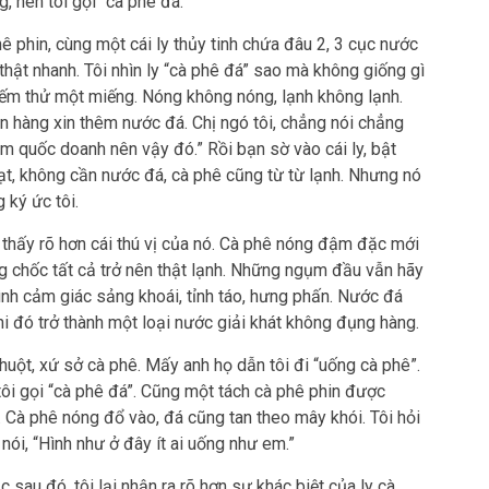
 nên tôi gọi “cà phê đá.”
ê phin, cùng một cái ly thủy tinh chứa đâu 2, 3 cục nước
hật nhanh. Tôi nhìn ly “cà phê đá” sao mà không giống gì
Nếm thử một miếng. Nóng không nóng, lạnh không lạnh.
án hàng xin thêm nước đá. Chị ngó tôi, chẳng nói chẳng
iệm quốc doanh nên vậy đó.” Rồi bạn sờ vào cái ly, bật
Lạt, không cần nước đá, cà phê cũng từ từ lạnh. Nhưng nó
 ký ức tôi.
 thấy rõ hơn cái thú vị của nó. Cà phê nóng đậm đặc mới
ng chốc tất cả trở nên thật lạnh. Những ngụm đầu vẫn hãy
ình cảm giác sảng khoái, tỉnh táo, hưng phấn. Nước đá
khi đó trở thành một loại nước giải khát không đụng hàng.
uột, xứ sở cà phê. Mấy anh họ dẫn tôi đi “uống cà phê”.
tôi gọi “cà phê đá”. Cũng một tách cà phê phin được
. Cà phê nóng đổ vào, đá cũng tan theo mây khói. Tôi hỏi
nói, “Hình như ở đây ít ai uống như em.”
sau đó, tôi lại nhận ra rõ hơn sự khác biệt của ly cà