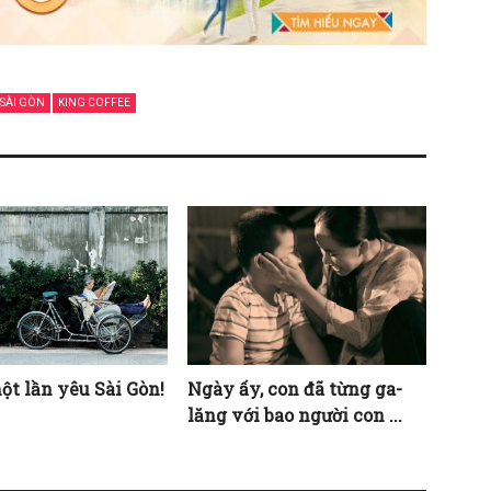
SÀI GÒN
KING COFFEE
t lần yêu Sài Gòn!
Ngày ấy, con đã từng ga-
lăng với bao người con ...