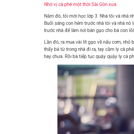
Nhớ vị cà phê một thời Sài Gòn xưa
Năm đó, tôi mới học lớp 3. Nhà tôi và nhà 
Buổi sáng con hẻm trước nhà tôi và nhà nó
trước nhà để làm nơi bán gạo cho bà con lố
Lần đó, ra mua vài lít gạo về nấu cơm, nhỏ 
thấy bà từ trong nhà đi ra, tay cầm ly cà 
hay chưa. Rồi bà tiếp tục quậy quậy ly cà p