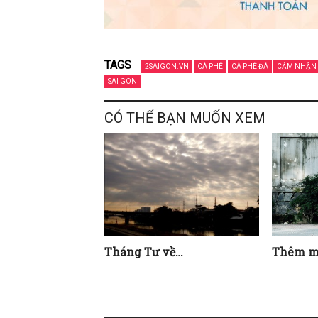
TAGS
2SAIGON.VN
CÀ PHÊ
CÀ PHÊ ĐÁ
CẢM NHẬN 
SAI GON
CÓ THỂ BẠN MUỐN XEM
Tháng Tư về…
Thêm mộ