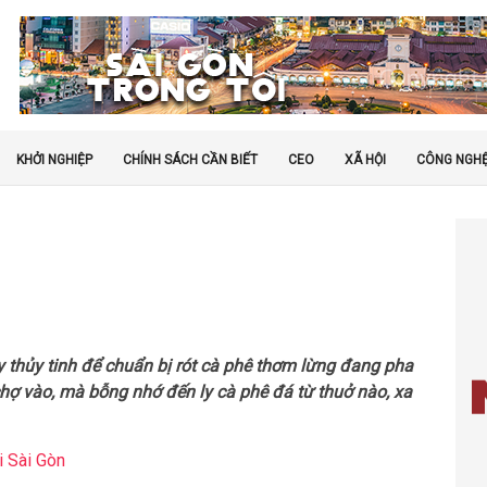
KHỞI NGHIỆP
CHÍNH SÁCH CẦN BIẾT
CEO
XÃ HỘI
CÔNG NGH
 thủy tinh để chuẩn bị rót cà phê thơm lừng đang pha
hợ vào, mà bỗng nhớ đến ly cà phê đá từ thuở nào, xa
i Sài Gòn