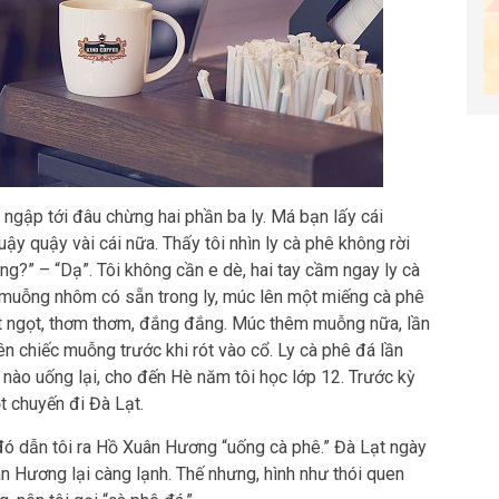
 ngập tới đâu chừng hai phần ba ly. Má bạn lấy cái
 quậy vài cái nữa. Thấy tôi nhìn ly cà phê không rời
?” – “Dạ”. Tôi không cần e dè, hai tay cầm ngay ly cà
 muỗng nhôm có sẵn trong ly, múc lên một miếng cà phê
ọt ngọt, thơm thơm, đắng đắng. Múc thêm muỗng nữa, lần
ên chiếc muỗng trước khi rót vào cổ. Ly cà phê đá lần
n nào uống lại, cho đến Hè năm tôi học lớp 12. Trước kỳ
t chuyến đi Đà Lạt.
đó dẫn tôi ra Hồ Xuân Hương “uống cà phê.” Đà Lạt ngày
n Hương lại càng lạnh. Thế nhưng, hình như thói quen