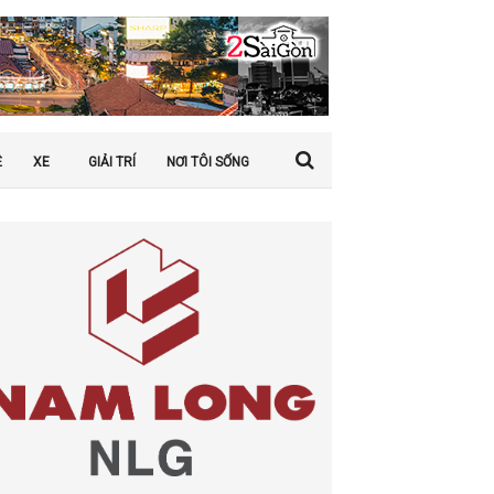
Ệ
XE
GIẢI TRÍ
NƠI TÔI SỐNG