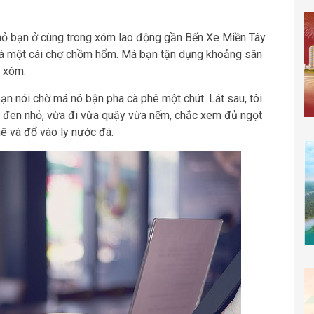
nhỏ bạn ở cùng trong xóm lao động gần Bến Xe Miền Tây.
 là một cái chợ chồm hổm. Má bạn tận dụng khoảng sân
i xóm.
bạn nói chờ má nó bận pha cà phê một chút. Lát sau, tôi
phê đen nhỏ, vừa đi vừa quậy vừa nếm, chắc xem đủ ngọt
hê và đổ vào ly nước đá.