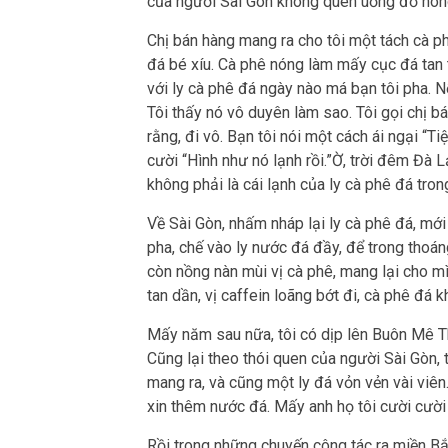
của người Sài Gòn không quen uống đồ nóng,
Chị bán hàng mang ra cho tôi một tách cà ph
đá bé xíu. Cà phê nóng làm mấy cục đá tan t
với ly cà phê đá ngày nào má bạn tôi pha. 
Tôi thấy nó vô duyên làm sao. Tôi gọi chị b
rằng, đi vô. Bạn tôi nói một cách ái ngại “T
cười “Hình như nó lạnh rồi.”Ờ, trời đêm Đà 
không phải là cái lạnh của ly cà phê đá trong
Về Sài Gòn, nhấm nháp lại ly cà phê đá, mới
pha, chế vào ly nước đá đầy, để trong thoá
còn nồng nàn mùi vị cà phê, mang lại cho m
tan dần, vị caffein loãng bớt đi, cà phê đá 
Mấy năm sau nữa, tôi có dịp lên Buôn Mê Th
Cũng lại theo thói quen của người Sài Gòn, 
mang ra, và cũng một ly đá vỏn vẻn vài viên
xin thêm nước đá. Mấy anh họ tôi cười cười 
Rồi trong những chuyến công tác ra miền Bắc 