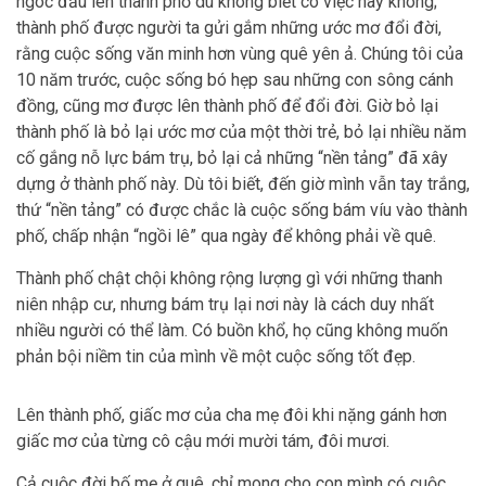
ngóc đầu lên thành phố dù không biết có việc hay không;
thành phố được người ta gửi gắm những ước mơ đổi đời,
rằng cuộc sống văn minh hơn vùng quê yên ả. Chúng tôi của
10 năm trước, cuộc sống bó hẹp sau những con sông cánh
đồng, cũng mơ được lên thành phố để đổi đời. Giờ bỏ lại
thành phố là bỏ lại ước mơ của một thời trẻ, bỏ lại nhiều năm
cố gắng nỗ lực bám trụ, bỏ lại cả những “nền tảng” đã xây
dựng ở thành phố này. Dù tôi biết, đến giờ mình vẫn tay trắng,
thứ “nền tảng” có được chắc là cuộc sống bám víu vào thành
phố, chấp nhận “ngồi lê” qua ngày để không phải về quê.
Thành phố chật chội không rộng lượng gì với những thanh
niên nhập cư, nhưng bám trụ lại nơi này là cách duy nhất
nhiều người có thể làm. Có buồn khổ, họ cũng không muốn
phản bội niềm tin của mình về một cuộc sống tốt đẹp.
Lên thành phố, giấc mơ của cha mẹ đôi khi nặng gánh hơn
giấc mơ của từng cô cậu mới mười tám, đôi mươi.
Cả cuộc đời bố mẹ ở quê, chỉ mong cho con mình có cuộc