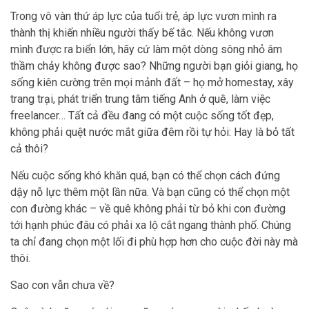
Trong vô vàn thứ áp lực của tuổi trẻ, áp lực vươn mình ra
thành thị khiến nhiều người thấy bế tắc. Nếu không vươn
mình được ra biển lớn, hãy cứ làm một dòng sông nhỏ âm
thầm chảy không được sao? Những người bạn giỏi giang, họ
sống kiên cường trên mọi mảnh đất – họ mở homestay, xây
trang trại, phát triển trung tâm tiếng Anh ở quê, làm việc
freelancer… Tất cả đều đang có một cuộc sống tốt đẹp,
không phải quệt nước mắt giữa đêm rồi tự hỏi: Hay là bỏ tất
cả thôi?
Nếu cuộc sống khó khăn quá, bạn có thể chọn cách đứng
dậy nỗ lực thêm một lần nữa. Và bạn cũng có thể chọn một
con đường khác – về quê không phải từ bỏ khi con đường
tới hạnh phúc đâu có phải xa lộ cắt ngang thành phố. Chúng
ta chỉ đang chọn một lối đi phù hợp hơn cho cuộc đời này mà
thôi.
Sao con vẫn chưa về?