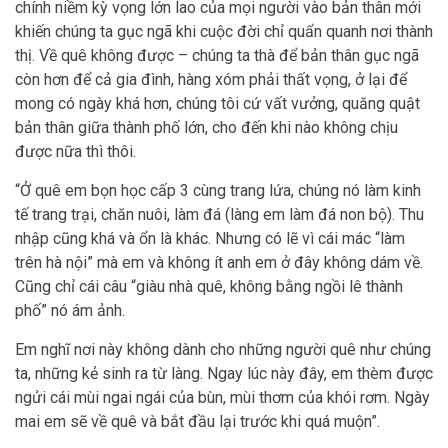
chính niềm kỳ vọng lớn lao của mọi người vào bản thân mới
khiến chúng ta gục ngã khi cuộc đời chỉ quẩn quanh nơi thành
thị. Về quê không được – chúng ta thà để bản thân gục ngã
còn hơn để cả gia đình, hàng xóm phải thất vọng, ở lại để
mong có ngày khá hơn, chúng tôi cứ vất vưởng, quăng quật
bản thân giữa thành phố lớn, cho đến khi nào không chịu
được nữa thì thôi.
“Ở quê em bọn học cấp 3 cùng trang lứa, chúng nó làm kinh
tế trang trại, chăn nuôi, làm đá (làng em làm đá non bộ). Thu
nhập cũng khá và ổn là khác. Nhưng có lẽ vì cái mác “làm
trên hà nội” mà em và không ít anh em ở đây không dám về.
Cũng chỉ cái câu “giàu nhà quê, không bằng ngồi lê thành
phố” nó ám ảnh.
Em nghĩ nơi này không dành cho những người quê như chúng
ta, những kẻ sinh ra từ làng. Ngay lúc này đây, em thèm được
ngửi cái mùi ngai ngái của bùn, mùi thơm của khói rơm. Ngày
mai em sẽ về quê và bắt đầu lại trước khi quá muộn”.