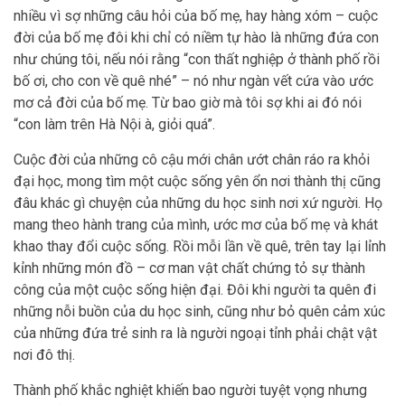
nhiều vì sợ những câu hỏi của bố mẹ, hay hàng xóm – cuộc
đời của bố mẹ đôi khi chỉ có niềm tự hào là những đứa con
như chúng tôi, nếu nói rằng “con thất nghiệp ở thành phố rồi
bố ơi, cho con về quê nhé” – nó như ngàn vết cứa vào ước
mơ cả đời của bố mẹ. Từ bao giờ mà tôi sợ khi ai đó nói
“con làm trên Hà Nội à, giỏi quá”.
Cuộc đời của những cô cậu mới chân ướt chân ráo ra khỏi
đại học, mong tìm một cuộc sống yên ổn nơi thành thị cũng
đâu khác gì chuyện của những du học sinh nơi xứ người. Họ
mang theo hành trang của mình, ước mơ của bố mẹ và khát
khao thay đổi cuộc sống. Rồi mỗi lần về quê, trên tay lại lỉnh
kỉnh những món đồ – cơ man vật chất chứng tỏ sự thành
công của một cuộc sống hiện đại. Đôi khi người ta quên đi
những nỗi buồn của du học sinh, cũng như bỏ quên cảm xúc
của những đứa trẻ sinh ra là người ngoại tỉnh phải chật vật
nơi đô thị.
Thành phố khắc nghiệt khiến bao người tuyệt vọng nhưng