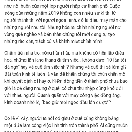
như nỗi buồn của một lớp người nhập cư thành phố. Cuộc
sống của những năm 2019 không còn nhiều sự kì thị từ
người thành thị với người ngoại tỉnh, đó là điều may mắn cho
những người như tôi. Nhưng hóa ra, chính những người nơi
vùng quê nghèo và bản thân chúng tôi mới đang tự tạo
những rào cản, trách cứ và khinh miệt chính mình.
Chậm tiền nhà trọ, nóng hầm hập mà không có tiền lắp điều
hòa, những lần lang thang đi tìm việc… không dưới 10 lần tôi
đã nghĩ hay về quê tìm việc nhỉ? Nhưng về quê thì sẽ làm gì?
Bài toán kinh tế luôn là vấn đề khiến chúng tôi chùn chân mỗi
khi quyết định đi hay ở. Kiếm đồng tiền ở thành phố chưa bao
giờ là dễ dàng nhưng ở quê, có chút thu nhập cũng khó đối
với nhiều người. Quanh quẩn với mấy công việc đồng áng,
kinh doanh nhỏ lẻ, “bao giờ mới ngóc đầu lên được”?
Có lẽ vì vậy, người ta nói có giàu ở quê cũng không bằng
một đứa làm công việc linh tinh trên thành phố. Ai cũng muốn