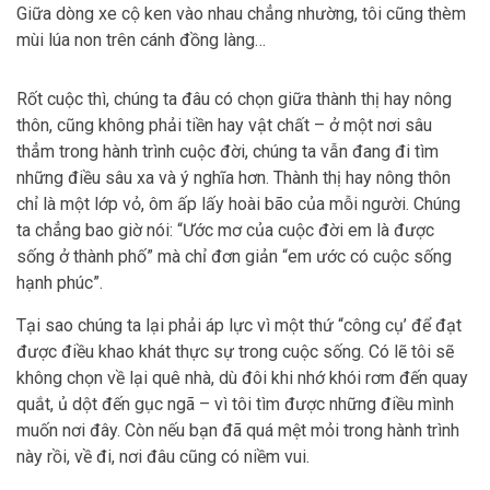
Giữa dòng xe cộ ken vào nhau chẳng nhường, tôi cũng thèm
mùi lúa non trên cánh đồng làng…
Rốt cuộc thì, chúng ta đâu có chọn giữa thành thị hay nông
thôn, cũng không phải tiền hay vật chất – ở một nơi sâu
thẳm trong hành trình cuộc đời, chúng ta vẫn đang đi tìm
những điều sâu xa và ý nghĩa hơn. Thành thị hay nông thôn
chỉ là một lớp vỏ, ôm ấp lấy hoài bão của mỗi người. Chúng
ta chẳng bao giờ nói: “Ước mơ của cuộc đời em là được
sống ở thành phố” mà chỉ đơn giản “em ước có cuộc sống
hạnh phúc”.
Tại sao chúng ta lại phải áp lực vì một thứ “công cụ’ để đạt
được điều khao khát thực sự trong cuộc sống. Có lẽ tôi sẽ
không chọn về lại quê nhà, dù đôi khi nhớ khói rơm đến quay
quắt, ủ dột đến gục ngã – vì tôi tìm được những điều mình
muốn nơi đây. Còn nếu bạn đã quá mệt mỏi trong hành trình
này rồi, về đi, nơi đâu cũng có niềm vui.