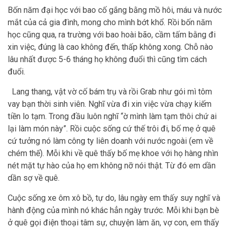
Bốn năm đại học với bao cố gắng bằng mồ hôi, máu và nước
mắt của cả gia đình, mong cho mình bớt khổ. Rồi bốn năm
học cũng qua, ra trường với bao hoài bão, cầm tấm bằng đi
xin việc, đúng là cao không đến, thấp không xong. Chỗ nào
lâu nhất được 5-6 tháng họ không đuổi thì cũng tìm cách
đuổi.
Lang thang, vật vờ cố bám trụ và rồi Grab như gói mì tôm
vay bạn thời sinh viên. Nghĩ vừa đi xin việc vừa chạy kiếm
tiền lo tạm. Trong đầu luôn nghĩ “ờ mình làm tạm thôi chứ ai
lại làm món này”. Rồi cuộc sống cứ thế trôi đi, bố mẹ ở quê
cứ tưởng nó làm công ty liên doanh với nước ngoài (em về
chém thế). Mỗi khi về quê thấy bố mẹ khoe với họ hàng nhìn
nét mặt tự hào của họ em không nỡ nói thật. Từ đó em dần
dần sợ về quê.
Cuộc sống xe ôm xô bồ, tự do, lâu ngày em thấy suy nghĩ và
hành động của mình nó khác hẳn ngày trước. Mỗi khi bạn bè
ở quê gọi điện thoại tâm sự, chuyện làm ăn, vợ con, em thấy