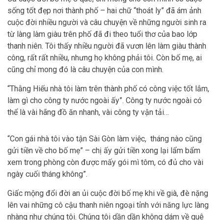
sống tốt đẹp nơi thành phố – hai chữ “thoát ly” đã ám ảnh
cuộc đời nhiều người và câu chuyện về những người sinh ra
từ làng làm giàu trên phố đã đi theo tuổi thơ của bao lớp
thanh niên. Tôi thấy nhiều người đã vươn lên làm giàu thành
công, rất rất nhiều, nhưng họ không phải tôi. Còn bố mẹ, ai
cũng chỉ mong đó là câu chuyện của con mình.
“Thằng Hiếu nhà tôi làm trên thành phố có công việc tốt lắm,
làm gì cho công ty nước ngoài ấy”. Công ty nước ngoài có
thể là vài hãng đồ ăn nhanh, vài công ty vận tải…
“Con gái nhà tôi vào tận Sài Gòn làm việc, tháng nào cũng
gửi tiền về cho bố mẹ” – chị ấy gửi tiền xong lại lẩm bẩm
xem trong phòng còn được mấy gói mì tôm, có đủ cho vài
ngày cuối tháng không”.
Giấc mộng đổi đời an ủi cuộc đời bố mẹ khi về già, đè nặng
lên vai những cô cậu thanh niên ngoại tỉnh với năng lực làng
nhàng như chúng tôi. Chúng tôi dần dần không dám về quê