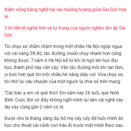
Kiếm sống bằng nghề hái rau muống hoang giữa Sài Gòn hoa
lệ
3 tờ tiền lẻ nghĩa tình và tự trọng của người nghèo ấm áp Sài
Gòn
Tôi chạy xe chầm chậm trong một chiều Hà Nội ngợp ngụa
với cái nắng 38 độ; tắc đường, muốn chạy nhanh hơn cũng
không được. 7 năm ở Hà Nội kể từ khi lớ ngớ lên học đại
học, thành phố này vẫn vậy: Vẫn tắc đường mỗi khi tan tầm,
oi bức hơn quê tôi mỗi chiều hè nắng diệu vợi. Vừa chạy xe,
tôi nhớ lại câu chuyện của một người lạ chia sẻ trên mạng:
“Các bác ạ em về quê thôi! Em năm nay 26 tuổi, quê Ninh
Bình. Cuộc đời xô đẩy không nghĩ mình lại làm cái nghề này
lâu vậy cũng gần 2 năm có lẻ.
Được cho là thằng sáng dạ, bố mẹ cày cấy để nuôi mình ăn
học cho thoát cái cảnh con trâu đi trước mặt mình theo sau.