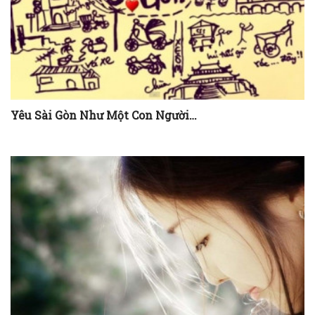
Từ xu hướng cách tân áo dài: Hãy để vẻ ...
Yêu Sài Gòn Như Một Con Người…