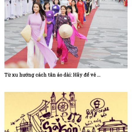
TAGS
2SAIGON
HÀ NỘI HOA LỆ
KẾT NỐI SÀI GÒN
NỖI BUỒN DÂN TỈNH LẺ
ƯỚC MƠ ĐỔI ĐỜI
CÓ THỂ BẠN MUỐN XEM