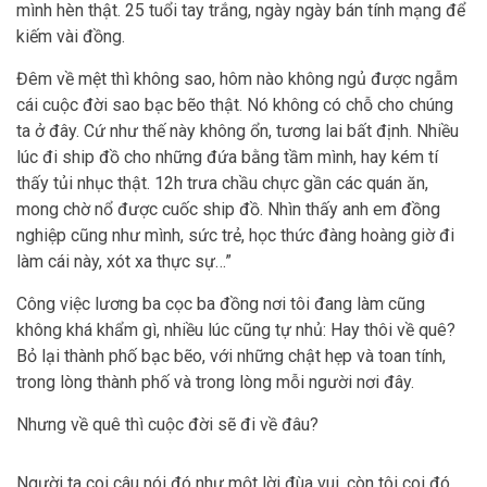
mình hèn thật. 25 tuổi tay trắng, ngày ngày bán tính mạng để
kiếm vài đồng.
Đêm về mệt thì không sao, hôm nào không ngủ được ngẫm
cái cuộc đời sao bạc bẽo thật. Nó không có chỗ cho chúng
ta ở đây. Cứ như thế này không ổn, tương lai bất định. Nhiều
lúc đi ship đồ cho những đứa bằng tầm mình, hay kém tí
thấy tủi nhục thật. 12h trưa chầu chực gần các quán ăn,
mong chờ nổ được cuốc ship đồ. Nhìn thấy anh em đồng
nghiệp cũng như mình, sức trẻ, học thức đàng hoàng giờ đi
làm cái này, xót xa thực sự…”
Công việc lương ba cọc ba đồng nơi tôi đang làm cũng
không khá khẩm gì, nhiều lúc cũng tự nhủ: Hay thôi về quê?
Bỏ lại thành phố bạc bẽo, với những chật hẹp và toan tính,
trong lòng thành phố và trong lòng mỗi người nơi đây.
Nhưng về quê thì cuộc đời sẽ đi về đâu?
Người ta coi câu nói đó như một lời đùa vui, còn tôi coi đó