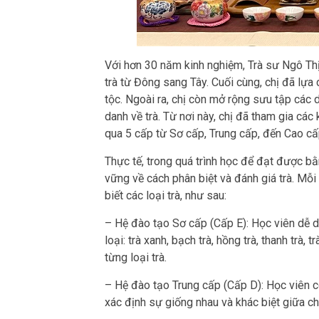
Với hơn 30 năm kinh nghiệm, Trà sư Ngô Thị
trà từ Đông sang Tây. Cuối cùng, chị đã lựa
tộc. Ngoài ra, chị còn mở rộng sưu tập các 
danh về trà. Từ nơi này, chị đã tham gia c
qua 5 cấp từ Sơ cấp, Trung cấp, đến Cao cấ
Thực tế, trong quá trình học để đạt được bằ
vững về cách phân biệt và đánh giá trà. Mỗ
biết các loại trà, như sau:
– Hệ đào tạo Sơ cấp (Cấp E): Học viên dễ dà
loại: trà xanh, bạch trà, hồng trà, thanh tr
từng loại trà.
– Hệ đào tạo Trung cấp (Cấp D): Học viên c
xác định sự giống nhau và khác biệt giữa ch