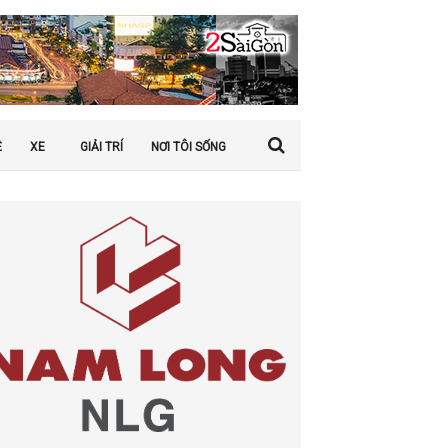
Ệ
XE
GIẢI TRÍ
NƠI TÔI SỐNG