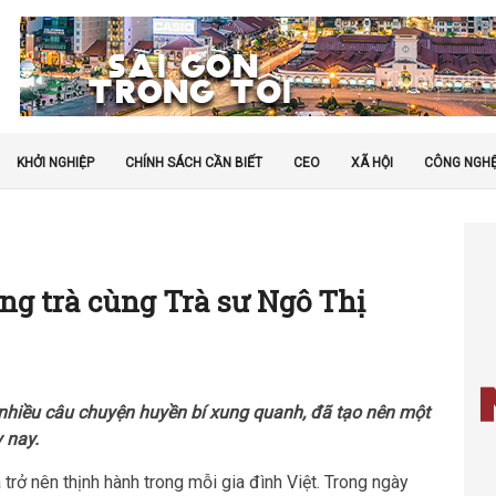
KHỞI NGHIỆP
CHÍNH SÁCH CẦN BIẾT
CEO
XÃ HỘI
CÔNG NGH
ng trà cùng Trà sư Ngô Thị
nhiều câu chuyện huyền bí xung quanh, đã tạo nên một
 nay.
 trở nên thịnh hành trong mỗi gia đình Việt. Trong ngày