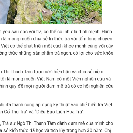
nh yêu sâu sắc với trà, có thể coi như là định mệnh. Hành
òn là mong muốn chia sẻ tri thức trà với tấm lòng chuyên
 Việt có thể phát triển một cách khỏe mạnh cùng với cây
hưởng thức những sản phẩm trà ngon, có lợi cho sức khỏe
ô Thị Thanh Tâm tươi cười hiền hậu và chia sẻ niềm
tôi là mong muốn Việt Nam có một Viện nghiên cứu và
 chính quy để mọi người đam mê trà có cơ hội nghiên cứu
chị đã thành công áp dụng kỹ thuật vào chế biến trà Việt.
uân Cổ Thụ Trà” và “Diệu Bảo Liên Hoa Trà”.
rà, Trà sư Ngô Thị Thanh Tâm dành đam mê của mình cho
a sẻ kiến thức đã học và tích lũy trong hơn 30 năm. Chị