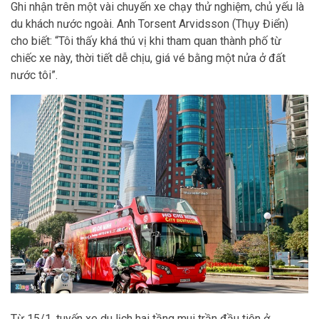
Ghi nhận trên một vài chuyến xe chạy thử nghiệm, chủ yếu là
du khách nước ngoài. Anh Torsent Arvidsson (Thụy Điển)
cho biết: “Tôi thấy khá thú vị khi tham quan thành phố từ
chiếc xe này, thời tiết dễ chịu, giá vé bằng một nửa ở đất
nước tôi”.
Từ 15/1, tuyến xe du lịch hai tầng mui trần đầu tiên ở