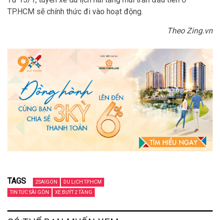
TP.HCM sẽ chính thức đi vào hoạt động.
Theo Zing.vn
TAGS
2SAIGON
DU LỊCH TP.HCM
TIN TỨC SÀI GÒN
XE BUÝT 2 TẦNG