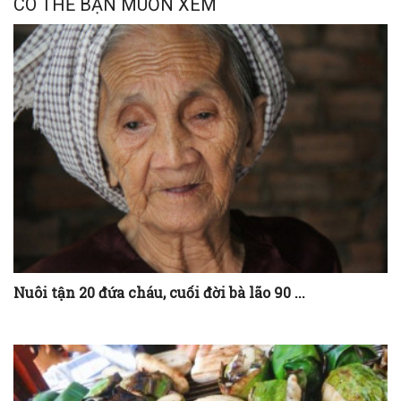
CÓ THỂ BẠN MUỐN XEM
Nuôi tận 20 đứa cháu, cuối đời bà lão 90 ...