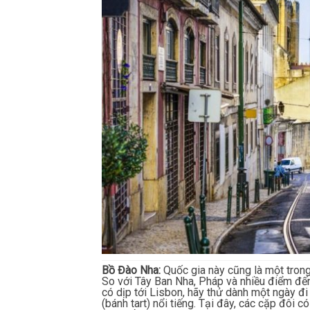
Bồ Đào Nha:
Quốc gia này cũng là một tron
So với Tây Ban Nha, Pháp và nhiều điểm đến
có dịp tới Lisbon, hãy thử dành một ngày đ
(bánh tart) nổi tiếng. Tại đây, các cặp đôi 