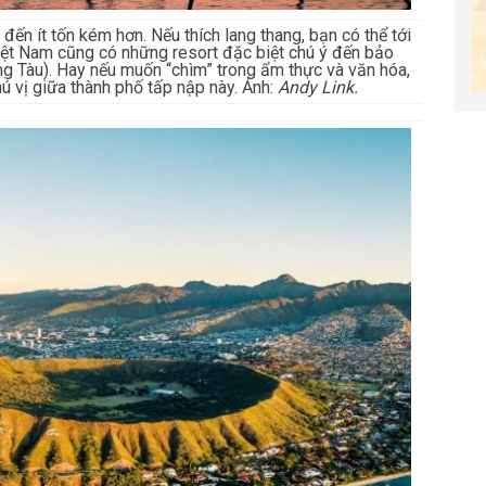
đến ít tốn kém hơn. Nếu thích lang thang, bạn có thể tới
iệt Nam cũng có những resort đặc biệt chú ý đến bảo
g Tàu). Hay nếu muốn “chìm” trong ẩm thực và văn hóa,
hú vị giữa thành phố tấp nập này. Ảnh:
Andy Link.