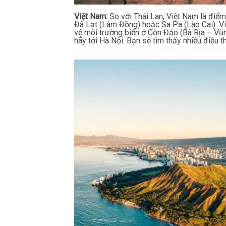
Việt Nam:
So với Thái Lan, Việt Nam là điểm 
Đà Lạt (Lâm Đồng) hoặc Sa Pa (Lào Cai). V
vệ môi trường biển ở Côn Đảo (Bà Rịa – Vũn
hãy tới Hà Nội. Bạn sẽ tìm thấy nhiều điều t