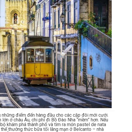
g những điểm đến hàng đầu cho các cặp đôi mới cưới.
 lớn ở châu Âu, chi phí đi Bồ Đào Nha “mềm” hơn. Nếu
i bộ khám phá thành phố và tìm ra món pastel de nata
có thể thưởng thức bữa tối lãng mạn ở Belcanto – nhà