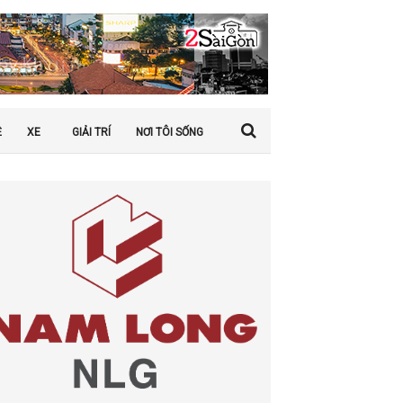
Ệ
XE
GIẢI TRÍ
NƠI TÔI SỐNG