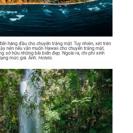
đến hàng đầu cho chuyến trăng mật. Tuy nhiên, xét trên
 Vậy nên nếu vẫn muốn Hawaii cho chuyến trăng mật,
ng sở hữu những bãi biển đẹp. Ngoài ra, chi phí sinh
dạng mức giá. Ảnh:
Hotels.