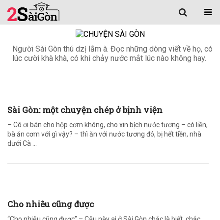
Người Sài Gòn thú dzị lắm à. Đọc những dòng viết về họ, có
lúc cười khà khà, có khi chảy nước mắt lúc nào không hay.
Sài Gòn: một chuyện chép ở bịnh viện
– Cô ơi bán cho hộp cơm không, cho xin bịch nước tương – có liền,
bà ăn cơm với gì vậy? – thì ăn với nước tương đó, bị hết tiền, nhà
dưới Cà ...
Cho nhiêu cũng được
“Cho nhiêu cũng được” – Câu này ai ở Sài Gòn chắc là biết, chắc