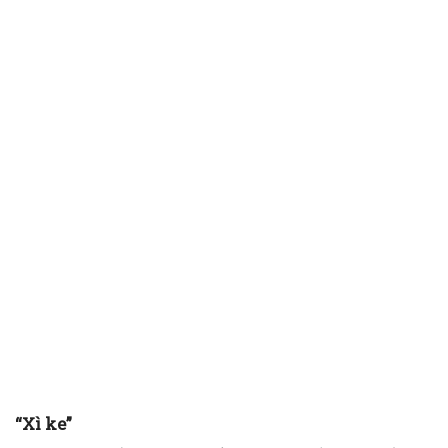
“Xì ke”