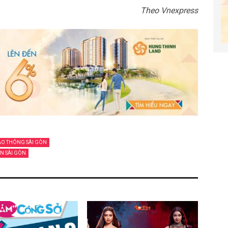
Theo Vnexpress
AO THÔNG SÀI GÒN
N SÀI GÒN