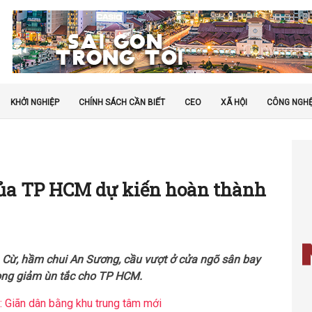
KHỞI NGHIỆP
CHÍNH SÁCH CẦN BIẾT
CEO
XÃ HỘI
CÔNG NGH
 của TP HCM dự kiến hoàn thành
n Cừ, hầm chui An Sương, cầu vượt ở cửa ngõ sân bay
ọng giảm ùn tắc cho TP HCM.
: Giãn dân bằng khu trung tâm mới