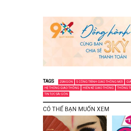
TAGS
2SAIGON
5 CÔNG TRÌNH GIAO THÔNG MỚI
GI
HỆ THỐNG GIAO THÔNG
HIẾN KẾ GIAO THÔNG
THÔNG TI
TIN TỨC SÀI GÒN
CÓ THỂ BẠN MUỐN XEM