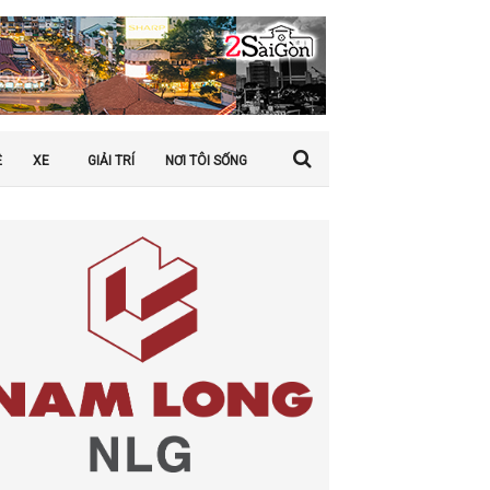
Ệ
XE
GIẢI TRÍ
NƠI TÔI SỐNG