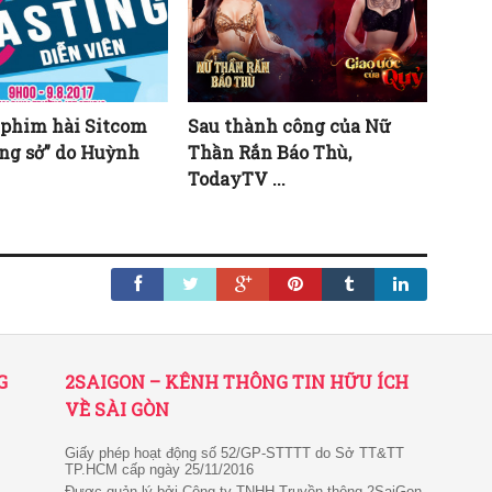
 phim hài Sitcom
Sau thành công của Nữ
ng sở” do Huỳnh
Thần Rắn Báo Thù,
TodayTV ...
G
2SAIGON – KÊNH THÔNG TIN HỮU ÍCH
VỀ SÀI GÒN
Giấy phép hoạt động số 52/GP-STTTT do Sở TT&TT
TP.HCM cấp ngày 25/11/2016
Được quản lý bởi Công ty TNHH Truyền thông 2SaiGon