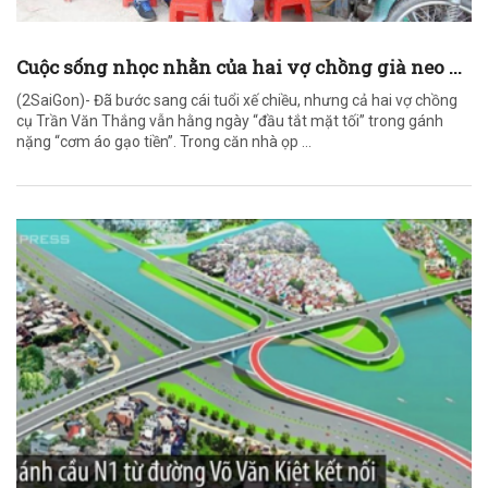
Cuộc sống nhọc nhằn của hai vợ chồng già neo ...
(2SaiGon)- Đã bước sang cái tuổi xế chiều, nhưng cả hai vợ chồng
cụ Trần Văn Thắng vẫn hằng ngày “đầu tắt mặt tối” trong gánh
nặng “cơm áo gạo tiền”. Trong căn nhà ọp ...