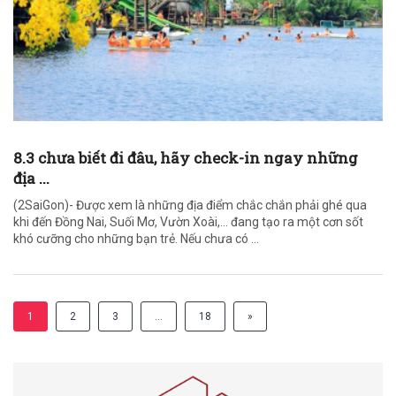
8.3 chưa biết đi đâu, hãy check-in ngay những
địa ...
(2SaiGon)- Được xem là những địa điểm chắc chắn phải ghé qua
khi đến Đồng Nai, Suối Mơ, Vườn Xoài,… đang tạo ra một cơn sốt
khó cưỡng cho những bạn trẻ. Nếu chưa có ...
1
2
3
…
18
»