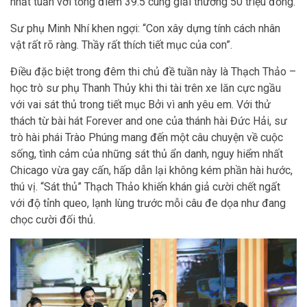
nhất tuần với tổng điểm 39.5 cùng giải thưởng 50 triệu đồng.
Sư phụ Minh Nhí khen ngợi: “Con xây dựng tính cách nhân
vật rất rõ ràng. Thầy rất thích tiết mục của con”.
Điều đặc biệt trong đêm thi chủ đề tuần này là Thạch Thảo –
học trò sư phụ Thanh Thủy khi thi tài trên xe lăn cực ngầu
với vai sát thủ trong tiết mục Bởi vì anh yêu em. Với thử
thách từ bài hát Forever and one của thánh hài Đức Hải, sư
trò hài phái Trào Phúng mang đến một câu chuyện về cuộc
sống, tình cảm của những sát thủ ẩn danh, nguy hiểm nhất
Chicago vừa gay cấn, hấp dẫn lại không kém phần hài hước,
thú vị. “Sát thủ” Thạch Thảo khiến khán giả cười chết ngất
với độ tỉnh queo, lạnh lùng trước mỗi câu đe dọa như đang
chọc cười đối thủ.