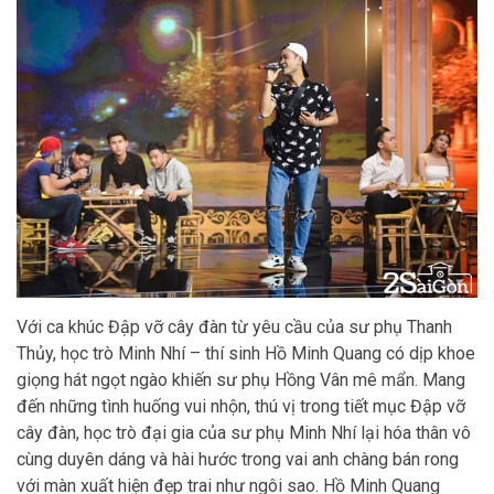
Với ca khúc Đập vỡ cây đàn từ yêu cầu của sư phụ Thanh
Thủy, học trò Minh Nhí – thí sinh Hồ Minh Quang có dịp khoe
giọng hát ngọt ngào khiến sư phụ Hồng Vân mê mẩn. Mang
đến những tình huống vui nhộn, thú vị trong tiết mục Đập vỡ
cây đàn, học trò đại gia của sư phụ Minh Nhí lại hóa thân vô
cùng duyên dáng và hài hước trong vai anh chàng bán rong
với màn xuất hiện đẹp trai như ngôi sao. Hồ Minh Quang