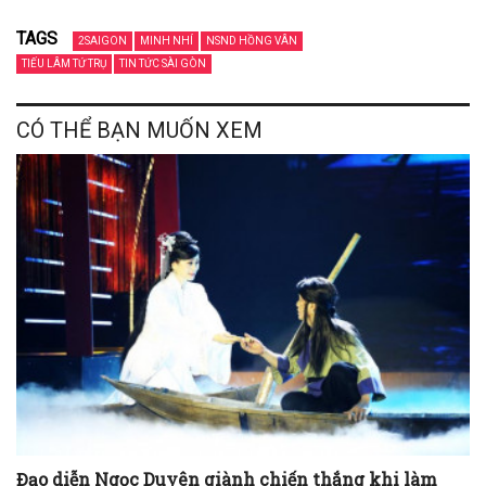
TAGS
2SAIGON
MINH NHÍ
NSND HỒNG VÂN
TIẾU LÂM TỨ TRỤ
TIN TỨC SÀI GÒN
CÓ THỂ BẠN MUỐN XEM
Đạo diễn Ngọc Duyên giành chiến thắng khi làm