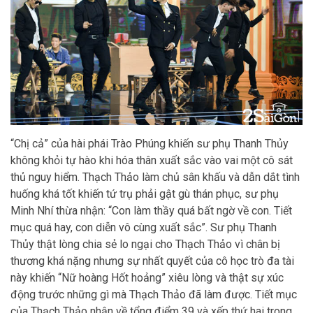
“Chị cả” của hài phái Trào Phúng khiến sư phụ Thanh Thủy
không khỏi tự hào khi hóa thân xuất sắc vào vai một cô sát
thủ nguy hiểm. Thạch Thảo làm chủ sân khấu và dẫn dắt tình
huống khá tốt khiến tứ trụ phải gật gù thán phục, sư phụ
Minh Nhí thừa nhận: “Con làm thầy quá bất ngờ về con. Tiết
mục quá hay, con diễn vô cùng xuất sắc”. Sư phụ Thanh
Thủy thật lòng chia sẻ lo ngại cho Thạch Thảo vì chân bị
thương khá nặng nhưng sự nhất quyết của cô học trò đa tài
này khiến “Nữ hoàng Hốt hoảng” xiêu lòng và thật sự xúc
động trước những gì mà Thạch Thảo đã làm được. Tiết mục
của Thạch Thảo nhận về tổng điểm 39 và xếp thứ hai trong