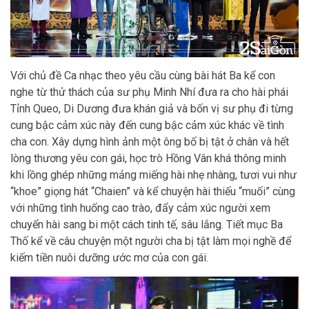
Với chủ đề Ca nhạc theo yêu cầu cùng bài hát Ba kể con
nghe từ thử thách của sư phụ Minh Nhí đưa ra cho hài phái
Tỉnh Queo, Di Dương đưa khán giả và bốn vị sư phụ đi từng
cung bậc cảm xúc này đến cung bậc cảm xúc khác về tình
cha con. Xây dựng hình ảnh một ông bố bị tật ở chân và hết
lòng thương yêu con gái, học trò Hồng Vân khá thông minh
khi lồng ghép những mảng miếng hài nhẹ nhàng, tươi vui như
“khoe” giọng hát “Chaien” và kể chuyện hài thiếu “muối” cùng
với những tình huống cao trào, đẩy cảm xúc người xem
chuyển hài sang bi một cách tinh tế, sâu lắng. Tiết mục Ba
Thố kể về câu chuyện một người cha bị tật làm mọi nghề để
kiếm tiền nuôi dưỡng ước mơ của con gái.