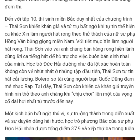
đêm thi.
Đến với tập 10, thí sinh miền Bắc duy nhất của chương trình
– Thái Sơn khiến khán giả và tứ trụ bất ngờ khi tự tin thể hiện
ca khúc Xin làm người hát rong theo thử thách của nữ sư phụ
Hồng Vân bằng giọng miền Nam. Với tiết mục Xin làm người
hát rong, Thái Sơn vào vai anh chàng bán hàng rong hiền lành
dùng lời ca tiếng hát để hỗ trợ cho việc buôn bán sinh nhai
của mình. Học trò Đức Hải dường như đã lột xác hoàn toàn
không còn vẻ nhút nhát ở những tập đầu tiên, Thái Sơn tự tin
hát cải lương, Bolero so tài cùng người bạn Quốc Dũng đam
mê nhạc Rap. Tại đây, Thái Sơn còn khiến cả khán giả truyền
hình nín thở theo anh chàng khi “chịu chơi” lên một câu vọng
cổ dài hơi nhất từ trước đến nay.
Một kịch bản bất ngờ, thú vị, sự trưởng thành trong diễn xuất
và sự duyên dáng hài hước, học trò phương Bắc của sư phụ
Đức Hải nhận được tổng điểm 37.9 và xếp thứ ba trong tuần.