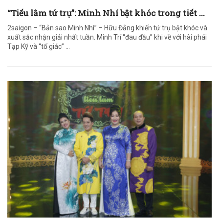
“Tiếu lâm tứ trụ”: Minh Nhí bật khóc trong tiết ...
2saigon – “Bản sao Minh Nhí” – Hữu Đằng khiến tứ trụ bật khóc và
xuất sắc nhận giải nhất tuần. Minh Trí “đau đầu” khi về với hài phái
Tạp Kỹ và “tố giác” ...