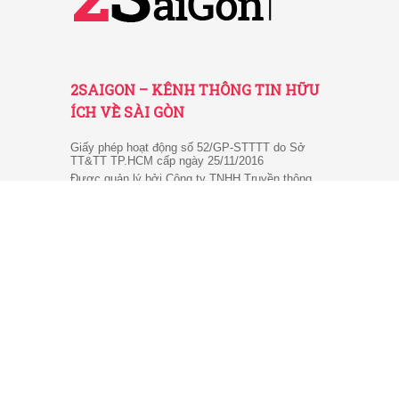
2SAIGON – KÊNH THÔNG TIN HỮU
ÍCH VỀ SÀI GÒN
Giấy phép hoạt động số 52/GP-STTTT do Sở
TT&TT TP.HCM cấp ngày 25/11/2016
Được quản lý bởi Công ty TNHH Truyền thông
2SaiGon
Địa chỉ: 201 Đường số 20, Phường 5, Quận Gò
Vấp, TP. HCM
Email: tt2saigon@gmail.com
Hotline: 0901 436 866
© 2026 2SaiGon.vn giữ bản quyền nội dung trên website
này.
Về chúng tôi
-
Chính sách
-
Điều khoản
-
Liên hệ