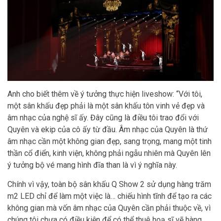
Anh cho biết thêm về ý tưởng thực hiện liveshow: “Với tôi,
một sân khấu đẹp phải là một sân khấu tôn vinh vẻ đẹp và
âm nhạc của nghệ sĩ ấy. Đây cũng là điều tôi trao đổi với
Quyên và ekip của cô ấy từ đầu. Âm nhạc của Quyên là thứ
âm nhạc cần một không gian đẹp, sang trọng, mang một tinh
thần cổ điển, kinh viện, không phải ngẫu nhiên mà Quyên lên
ý tưởng bộ vé mang hình đĩa than là vì ý nghĩa này.
Chính vì vậy, toàn bộ sân khấu Q Show 2 sử dụng hàng trăm
m2 LED chỉ để làm một việc là… chiếu hình tĩnh để tạo ra các
không gian mà vốn âm nhạc của Quyên cần phải thuộc về, vì
chúng tôi chưa có điều kiện để có thể thuê hoạ sĩ vẽ hàng