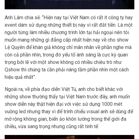
Anh Lâm chia sẻ: “Hiện nay tại Việt Nam có rất ít công ty hay
event dám sử dụng những thiết bị này vì rất đắt tiền. Là một
người từng làm nhiều chương trình lớn tại hải ngoại nên tôi
muốn mang những gì đẳng cấp nhất hiện nay về cho show
Lệ Quyên để khán giả không chỉ mãn nhãn về phần nghe mà
còn cả phần nhìn, trong đó yếu tố ánh sáng là cực kỳ quan
trọng bởi lẽ với một show không có nhiều chiêu trò như
Qshow thì chúng ta cần phải nâng tầm phần nhìn một cách
hiệu quả nhất”.
Ngoài ra, về phía đạo diễn Việt Tú, anh cho biết khác với
những show thường thấy tại Việt Nam trước đây, anh muốn
show diễn này thật hiện đại với việc sử dụng 1000 mét
vuông led nhưng thay vì để trình chiếu visual anh sẽ dùng để
mở rộng không gian, biến ảo khôn lường trong thế giới đa
chiều, vừa sang trọng nhưng cũng rất tinh tế.