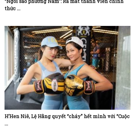
“Ngôi sao phương Nam”: Ra mắt thành viên chính
thức ...
H’Hen Niê, Lệ Hằng quyết “cháy” hết mình với “Cuộc
...