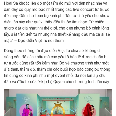
Hoài Sa khoác lên đó một tấm áo mới với dàn nhạc nhẹ và
dàn dây có quy mô bậc nhất trong các live concert từ trước
đến nay. Gần như toàn bộ kinh phí đầu tư chủ yếu cho show
diễn lần này như quí vị thấy đều thuộc âm nhạc: Từ chiếc
micro đắt giá nhất nhì thế giới, cho đến những bộ cánh lộng
lẫy, đắt tiền đến từ những nhà thiết kế hàng đầu mà ca sĩ sẽ
mặc” – Đạo diễn Việt Tú nói thêm.
Đúng theo những lời đạo diễn Việt Tú chia sẻ, không chỉ
riêng vấn đề sân khấu mà các yếu tố bên lề được chuẩn bị
từ trước cũng rất tốn kém như: Bộ vé chương trình như một
đĩa than, thảm đỏ, thậm chí các buổi họp báo công bố thông
tin cũng có kinh phí như một event nhỏ, đã nói lên sự chu
đáo và đầu tư của ê-kíp Lệ Quyên cho chương trình lần này.