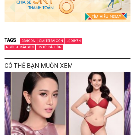
TAGS
2SAIGON
GIẢI TRÍ SÀI GÒN
LỆ QUYÊN
NGÔI SAO SÀI GÒN
TIN TỨC SÀI GÒN
CÓ THỂ BẠN MUỐN XEM