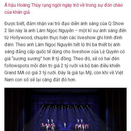
Á hậu Hoàng Thùy rạng ngời ngày trở về trong sự đón chào
của khán giả
Được biết, đảm nhận vai trò đạo diễn ánh sáng của Q Show
2 lần này là anh Lâm Ngọc Nguyễn – một kĩ sư ánh sáng đến
từ Hollywood, chuyên thực hiện các liveshow ghi hình đình
đám. Theo anh Lâm Ngọc Nguyễn tiết lộ thì ba thiết bị ánh
sáng đẳng cấp quốc tế dùng cho liveshow của Lệ Quyên có
giá “sương sương” hơn 8 tỷ đồng. Theo đó, sẽ có hai đèn
followspots mỗi đèn trị giá 2 tỷ rưỡi và bộ bàn điều khiển
Grand MA có giá 3 tỷ rưỡi. Đây là giá tại Mỹ, còn khi về Việt
Nam con số sẽ lại càng đắt đỏ hơn.