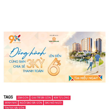
TAGS
2SAIGON
GIẢI TRÍ SÀI GÒN
KIM TỬ LONG
MINH NHÍ
NGÔI SAO SÀI GÒN
SAO NỐI NGÔI
TIN TỨC SÀI GÒN