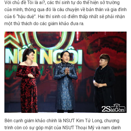
Với chủ đề Tôi là ai?, các thí sinh tự do thể hiện sở trường
của mình, thông qua đó là câu chuyện về bản thân và gia đình
của 6 “hậu duệ”. Hai thí sinh có điểm thấp nhất sẽ phải nhận
một thử thách do các giám khảo đưa ra.
Bên cạnh giám khảo chính là NSƯT Kim Tử Long, chương
trình còn có sự góp mặt của NSƯT Thoại Mỹ và nam danh