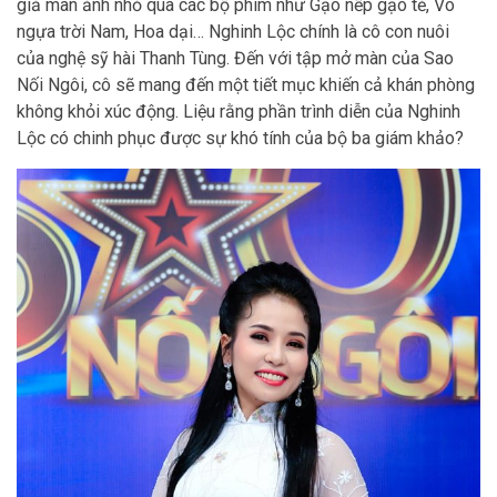
giả màn ảnh nhỏ qua các bộ phim như Gạo nếp gạo tẻ, Vó
ngựa trời Nam, Hoa dại… Nghinh Lộc chính là cô con nuôi
của nghệ sỹ hài Thanh Tùng. Đến với tập mở màn của Sao
Nối Ngôi, cô sẽ mang đến một tiết mục khiến cả khán phòng
không khỏi xúc động. Liệu rằng phần trình diễn của Nghinh
Lộc có chinh phục được sự khó tính của bộ ba giám khảo?