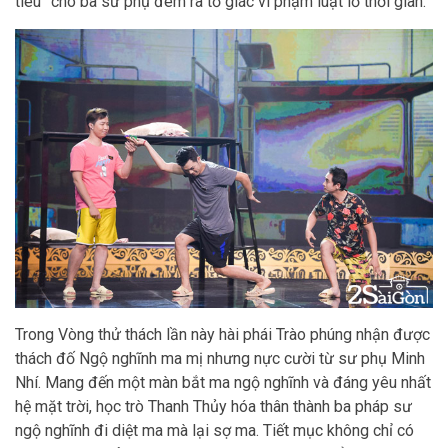
tiêu” cho ba sư phụ đem ra tố giác vì phạm luật lố thời gian.
Trong Vòng thử thách lần này hài phái Trào phúng nhận được
thách đố Ngộ nghĩnh ma mị nhưng nực cười từ sư phụ Minh
Nhí. Mang đến một màn bắt ma ngộ nghĩnh và đáng yêu nhất
hệ mặt trời, học trò Thanh Thủy hóa thân thành ba pháp sư
ngộ nghĩnh đi diệt ma mà lại sợ ma. Tiết mục không chỉ có