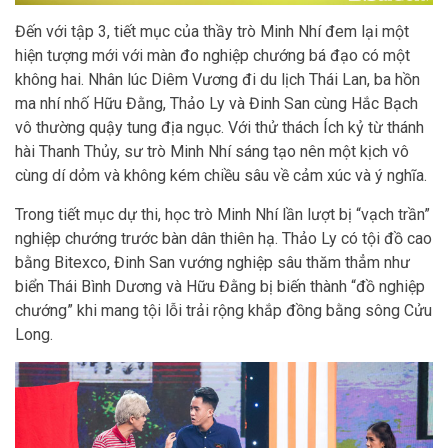
Đến với tập 3, tiết mục của thầy trò Minh Nhí đem lại một
hiện tượng mới với màn đo nghiệp chướng bá đạo có một
không hai. Nhân lúc Diêm Vương đi du lịch Thái Lan, ba hồn
ma nhí nhố Hữu Đằng, Thảo Ly và Đinh San cùng Hắc Bạch
vô thường quậy tung địa ngục. Với thử thách Ích kỷ từ thánh
hài Thanh Thủy, sư trò Minh Nhí sáng tạo nên một kịch vô
cùng dí dỏm và không kém chiều sâu về cảm xúc và ý nghĩa.
Trong tiết mục dự thi, học trò Minh Nhí lần lượt bị “vạch trần”
nghiệp chướng trước bàn dân thiên hạ. Thảo Ly có tội đồ cao
bằng Bitexco, Đinh San vướng nghiệp sâu thăm thẳm như
biển Thái Bình Dương và Hữu Đằng bị biến thành “đồ nghiệp
chướng” khi mang tội lỗi trải rộng khắp đồng bằng sông Cửu
Long.