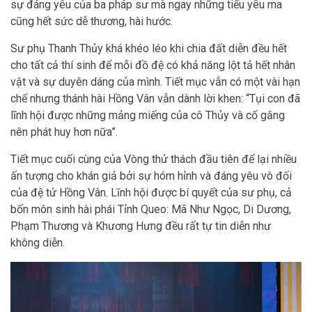
sự đáng yêu của ba pháp sư mà ngay những tiểu yêu ma
cũng hết sức dễ thương, hài hước.
Sư phụ Thanh Thủy khá khéo léo khi chia đất diễn đều hết
cho tất cả thí sinh để mỗi đồ đệ có khả năng lột tả hết nhân
vật và sự duyên dáng của mình. Tiết mục vẫn có một vài hạn
chế nhưng thánh hài Hồng Vân vẫn dành lời khen: “Tụi con đã
lĩnh hội được những mảng miếng của cô Thủy và cố gắng
nên phát huy hơn nữa”.
Tiết mục cuối cùng của Vòng thử thách đầu tiên để lại nhiều
ấn tượng cho khán giả bởi sự hóm hỉnh và đáng yêu vô đối
của đệ tử Hồng Vân. Lĩnh hội được bí quyết của sư phụ, cả
bốn môn sinh hài phái Tỉnh Queo: Mã Như Ngọc, Di Dương,
Phạm Thương và Khương Hưng đều rất tự tin diễn như
không diễn.