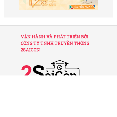
VẬN HÀNH VÀ PHÁT TRIỂN BỞI
CÔNG TY TNHH TRUYỀN THÔNG
2SAIGON
2SAIGON – KÊNH THÔNG TIN HỮU
ÍCH VỀ SÀI GÒN