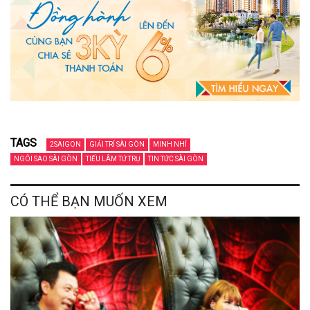
TAGS
2SAIGON
GIẢI TRÍ SÀI GÒN
MINH NHÍ
NGÔI SAO SÀI GÒN
TIẾU LÂM TỨ TRỤ
TIN TỨC SÀI GÒN
CÓ THỂ BẠN MUỐN XEM