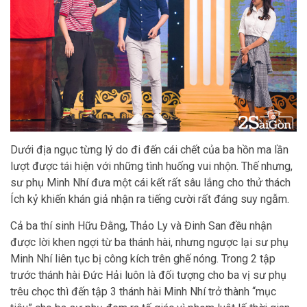
Dưới địa ngục từng lý do đi đến cái chết của ba hồn ma lần
lượt được tái hiện với những tình huống vui nhộn. Thế nhưng,
sư phụ Minh Nhí đưa một cái kết rất sâu lắng cho thử thách
Ích kỷ khiến khán giả nhận ra tiếng cười rất đáng suy ngẫm.
Cả ba thí sinh Hữu Đằng, Thảo Ly và Đinh San đều nhận
được lời khen ngợi từ ba thánh hài, nhưng ngược lại sư phụ
Minh Nhí liên tục bị công kích trên ghế nóng. Trong 2 tập
trước thánh hài Đức Hải luôn là đối tượng cho ba vị sư phụ
trêu chọc thì đến tập 3 thánh hài Minh Nhí trở thành “mục