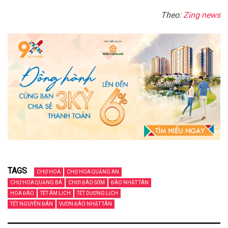
Theo:
Zing news
TAGS
CHỢ HOA
CHỢ HOA QUẢNG AN
CHỢ HOA QUẢNG BÁ
CHƠI ĐÀO SỚM
ĐÀO NHẬT TÂN
HOA ĐÀO
TẾT ÂM LỊCH
TẾT DƯƠNG LỊCH
TẾT NGUYÊN ĐÁN
VƯỜN ĐÀO NHẬT TÂN