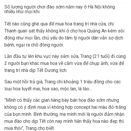
Số lượng người chơi đào sớm năm nay ở Hà Nội không
nhiều như mọi khi.
Tết nào cũng ghé qua để mua hoa trang trí nhà cửa, chị
Thanh quan sát thấy không khí ở chợ hoa Quảng An kém sôi
động như mọi lần, chủ yếu do tâm lý người dân vẫn sợ dịch
bệnh, ngại ra chỗ đông người.
Lần đầu tự lên khu vực này sắm sửa, Trang (21 tuổi) đi cùng
2 người bạn khác mua hoa về cắm vừa để chụp ảnh, vừa để
trang trí nhà dịp Tết Dương lịch.
Sau một hồi trả giá, Trang chi khoảng 1 triệu đồng cho các
loại hoa tuyết mai, hoa sao, mộc lan, lá táo…
“Mình có thấy các gian hàng bày bán hoa đào sớm nhưng
không có ý định mua vì không hợp concept hai màu đỏ-trắng
của bọn mình. Bình thường, mẹ mình mới là người đảm nhận
mua đào cho dịp Tết còn nay mình tiện thấy hoa nào đẹp thì
mua thôi”, Trang cho biết.