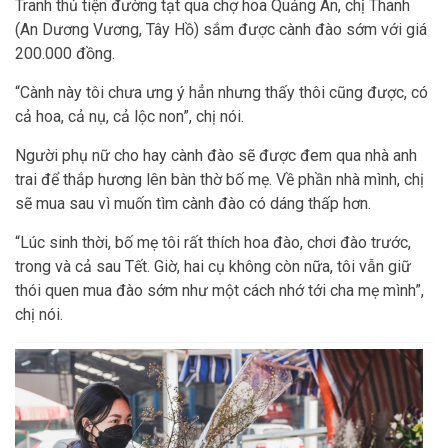
Tranh thủ tiện đường tạt qua chợ hoa Quảng An, chị Thanh
(An Dương Vương, Tây Hồ) sắm được cành đào sớm với giá
200.000 đồng.
“Cành này tôi chưa ưng ý hẳn nhưng thấy thôi cũng được, có
cả hoa, cả nụ, cả lộc non”, chị nói.
Người phụ nữ cho hay cành đào sẽ được đem qua nhà anh
trai để thắp hương lên bàn thờ bố mẹ. Về phần nhà mình, chị
sẽ mua sau vì muốn tìm cành đào có dáng thấp hơn.
“Lúc sinh thời, bố mẹ tôi rất thích hoa đào, chơi đào trước,
trong và cả sau Tết. Giờ, hai cụ không còn nữa, tôi vẫn giữ
thói quen mua đào sớm như một cách nhớ tới cha mẹ mình”,
chị nói.