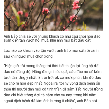
Anh Bảo chia sẻ với những khách có nhu cầu chơi hoa đào
sớm đến tận vườn hỏi mua, nhà anh mới bắt đầu cắt.
Lúc nào có khách vào tận vườn, anh Bảo mới cắt rời cành
sau khi người mua chọn xong.
“Hiện giờ, tôi mong tháng tới thời tiết thuận lợi, ủng hộ để
đào nở đúng độ. Nắng đang nhiều quá, sắc đào nở sẽ kém
tươi tắn. Ưng ý nhất là trời trở rét, có mưa phùn, khi đó đào
sẽ cho ra hoa đẹp nhất. Ngoài ra, tôi hy vọng dịch bệnh ổn
thỏa thì người dân mới có tinh thần đi sắm Tết. Người trồng
đào chỉ biết trông đợi cả năm vào vụ này, trong khi năm
ngoái dịch bệnh đã làm ảnh hưởng ít nhiều”, anh Bảo nói.