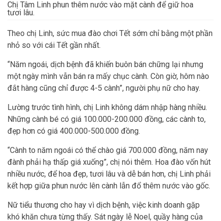
Chị Tâm Linh phun thêm nước vào mặt cành để giữ hoa
tươi lâu.
Theo chị Linh, sức mua đào chơi Tết sớm chỉ bằng một phần
nhỏ so với cái Tết gần nhất.
“Năm ngoái, dịch bệnh đã khiến buôn bán chững lại nhưng
một ngày mình vẫn bán ra mấy chục cành. Còn giờ, hôm nào
đắt hàng cũng chỉ được 4-5 cành”, người phụ nữ cho hay.
Lường trước tình hình, chị Linh không dám nhập hàng nhiều.
Những cành bé có giá 100.000-200.000 đồng, các cành to,
đẹp hơn có giá 400.000-500.000 đồng.
“Cành to năm ngoái có thể chào giá 700.000 đồng, năm nay
đành phải hạ thấp giá xuống”, chị nói thêm. Hoa đào vốn hút
nhiều nước, để hoa đẹp, tươi lâu và dễ bán hơn, chị Linh phải
kết hợp giữa phun nước lên cành lẫn đổ thêm nước vào gốc.
Nữ tiểu thương cho hay vì dịch bệnh, việc kinh doanh gặp
khó khăn chưa từng thấy. Sát ngày lễ Noel, quầy hàng của