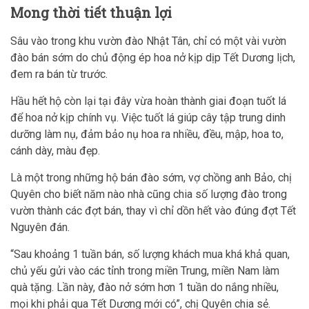
Mong thời tiết thuận lợi
Sâu vào trong khu vườn đào Nhật Tân, chỉ có một vài vườn
đào bán sớm do chủ động ép hoa nở kịp dịp Tết Dương lịch,
đem ra bán từ trước.
Hầu hết hộ còn lại tại đây vừa hoàn thành giai đoạn tuốt lá
để hoa nở kịp chính vụ. Việc tuốt lá giúp cây tập trung dinh
dưỡng làm nụ, đảm bảo nụ hoa ra nhiều, đều, mập, hoa to,
cánh dày, màu đẹp.
Là một trong những hộ bán đào sớm, vợ chồng anh Bảo, chị
Quyên cho biết năm nào nhà cũng chia số lượng đào trong
vườn thành các đợt bán, thay vì chỉ dồn hết vào đúng đợt Tết
Nguyên đán.
“Sau khoảng 1 tuần bán, số lượng khách mua khá khả quan,
chủ yếu gửi vào các tỉnh trong miền Trung, miền Nam làm
quà tặng. Lần này, đào nở sớm hơn 1 tuần do nắng nhiều,
mọi khi phải qua Tết Dương mới có”, chị Quyên chia sẻ.