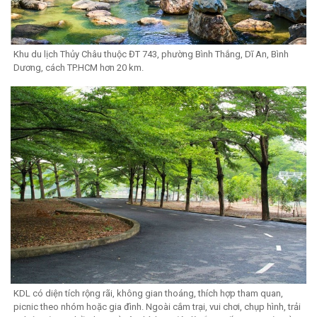
Khu du lịch Thủy Châu thuộc ĐT 743, phường Bình Thắng, Dĩ An, Bình
Dương, cách TP.HCM hơn 20 km.
KDL có diện tích rộng rãi, không gian thoáng, thích hợp tham quan,
picnic theo nhóm hoặc gia đình. Ngoài cắm trại, vui chơi, chụp hình, trải