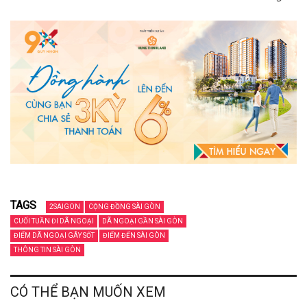
TAGS
2SAIGON
CỘNG ĐỒNG SÀI GÒN
CUỐI TUẦN ĐI DÃ NGOẠI
DÃ NGOẠI GẦN SÀI GÒN
ĐIỂM DÃ NGOẠI GÂY SỐT
ĐIỂM ĐẾN SÀI GÒN
THÔNG TIN SÀI GÒN
CÓ THỂ BẠN MUỐN XEM