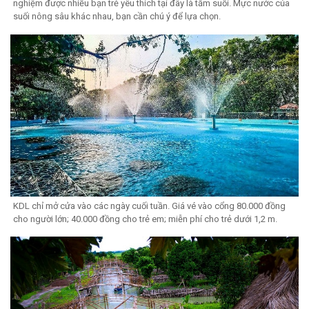
nghiệm được nhiều bạn trẻ yêu thích tại đây là tắm suối. Mực nước của
suối nông sâu khác nhau, bạn cần chú ý để lựa chọn.
KDL chỉ mở cửa vào các ngày cuối tuần. Giá vé vào cổng 80.000 đồng
cho người lớn; 40.000 đồng cho trẻ em; miễn phí cho trẻ dưới 1,2 m.