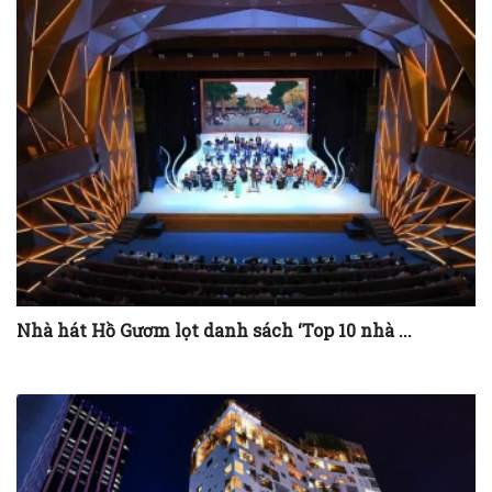
Nhà hát Hồ Gươm lọt danh sách ‘Top 10 nhà ...