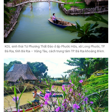
KDL sinh thái Tứ Phương Thất Đảo ở ấp Phước Hữu, xã Long Phước, TP.
Bà Rịa, tỉnh Bà Rịa – Vũng Tàu, cách trung tâm TP. Bà Rịa khoảng 8 km.