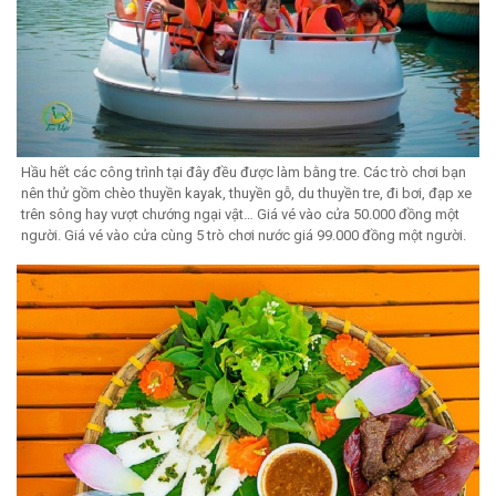
Hầu hết các công trình tại đây đều được làm bằng tre. Các trò chơi bạn
nên thử gồm chèo thuyền kayak, thuyền gỗ, du thuyền tre, đi bơi, đạp xe
trên sông hay vượt chướng ngại vật… Giá vé vào cửa 50.000 đồng một
người. Giá vé vào cửa cùng 5 trò chơi nước giá 99.000 đồng một người.