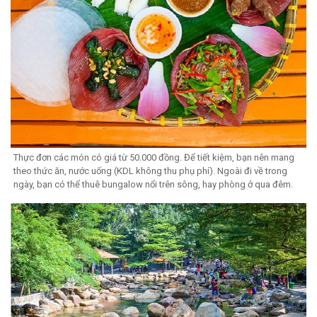
Thực đơn các món có giá từ 50.000 đồng. Để tiết kiệm, bạn nên mang
theo thức ăn, nước uống (KDL không thu phụ phí). Ngoài đi về trong
ngày, bạn có thể thuê bungalow nổi trên sông, hay phòng ở qua đêm.