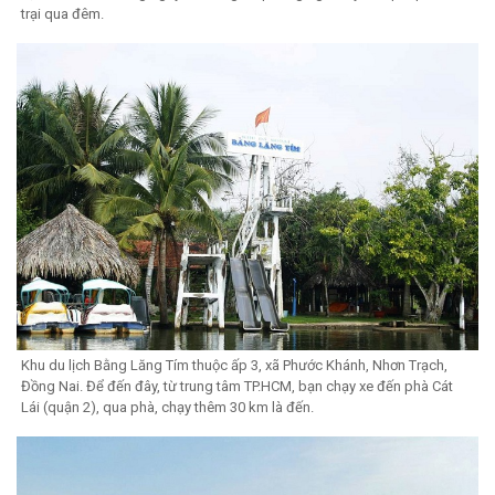
trại qua đêm.
Khu du lịch Bằng Lăng Tím thuộc ấp 3, xã Phước Khánh, Nhơn Trạch,
Đồng Nai. Để đến đây, từ trung tâm TP.HCM, bạn chạy xe đến phà Cát
Lái (quận 2), qua phà, chạy thêm 30 km là đến.