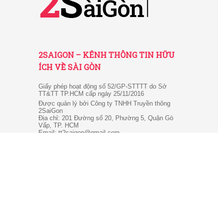
2SAIGON – KÊNH THÔNG TIN HỮU
ÍCH VỀ SÀI GÒN
Giấy phép hoạt động số 52/GP-STTTT do Sở
TT&TT TP.HCM cấp ngày 25/11/2016
Được quản lý bởi Công ty TNHH Truyền thông
2SaiGon
Địa chỉ: 201 Đường số 20, Phường 5, Quận Gò
Vấp, TP. HCM
Email: tt2saigon@gmail.com
Hotline: 0901 436 866
© 2026 2SaiGon.vn giữ bản quyền nội dung trên website
này.
Về chúng tôi
-
Chính sách
-
Điều khoản
-
Liên hệ