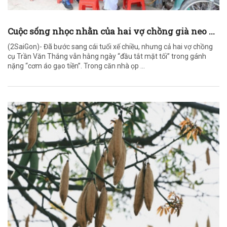
Cuộc sống nhọc nhằn của hai vợ chồng già neo ...
(2SaiGon)- Đã bước sang cái tuổi xế chiều, nhưng cả hai vợ chồng
cụ Trần Văn Thắng vẫn hằng ngày “đầu tắt mặt tối” trong gánh
nặng “cơm áo gạo tiền”. Trong căn nhà ọp ...