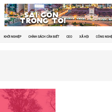
KHỞI NGHIỆP
CHÍNH SÁCH CẦN BIẾT
CEO
XÃ HỘI
CÔNG NGH