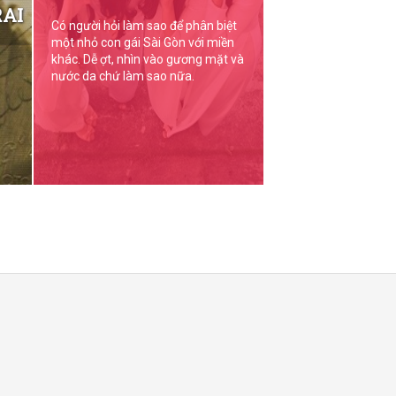
RAI
Có người hỏi làm sao để phân biệt
một nhỏ con gái Sài Gòn với miền
khác. Dễ ợt, nhìn vào gương mặt và
nước da chứ làm sao nữa.