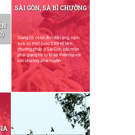
SÀI GÒN, SÀ BÌ CHƯỞNG
ỆN
2)
Giang hồ có lời đồn đãi rằng, năm
xưa, có một cuộc tỉ thí võ lâm
chưởng pháp ở Sài Gòn, các môn
phái giang hồ tự khắp thiên hạ với
các chưởng phái huyền ...
GIA