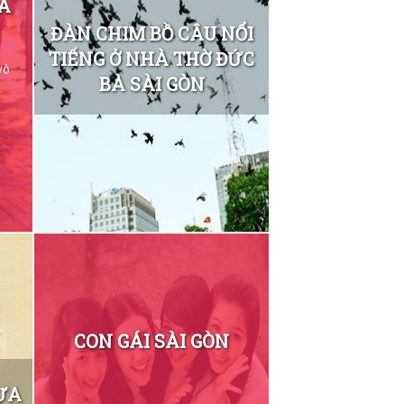
A
ĐÀN CHIM BỒ CÂU NỔI
TIẾNG Ở NHÀ THỜ ĐỨC
vô
BÀ SÀI GÒN
CON GÁI SÀI GÒN
ƯA