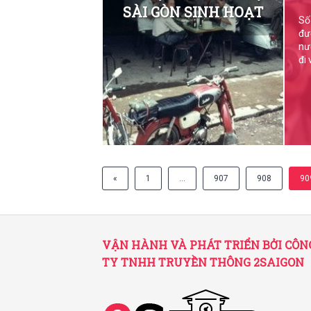
SÀI GÒN SINH HOẠT
Số
đư
nư
đi
«
1
…
907
908
90
VẬN HÀNH VÀ PHÁT TRIỂN BỞI CÔN
TY TNHH TRUYỀN THÔNG 2SAIGON