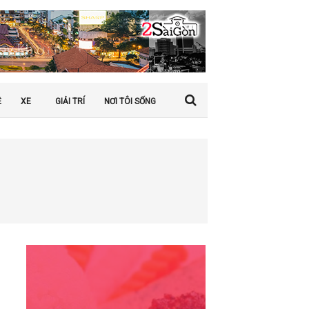
Ệ
XE
GIẢI TRÍ
NƠI TÔI SỐNG