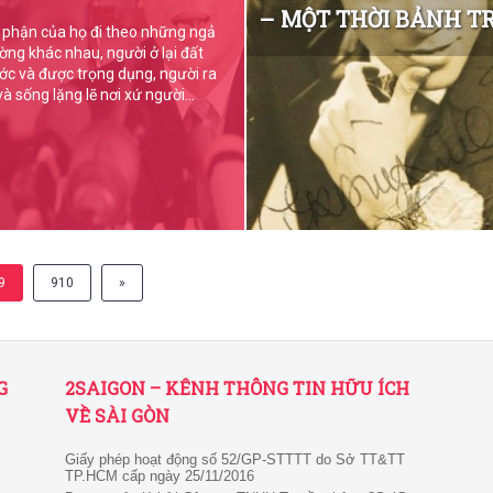
– MỘT THỜI BẢNH T
 phận của họ đi theo những ngả
ờng khác nhau, người ở lại đất
ớc và được trọng dụng, người ra
 và sống lặng lẽ nơi xứ người…
9
910
»
G
2SAIGON – KÊNH THÔNG TIN HỮU ÍCH
VỀ SÀI GÒN
Giấy phép hoạt động số 52/GP-STTTT do Sở TT&TT
TP.HCM cấp ngày 25/11/2016