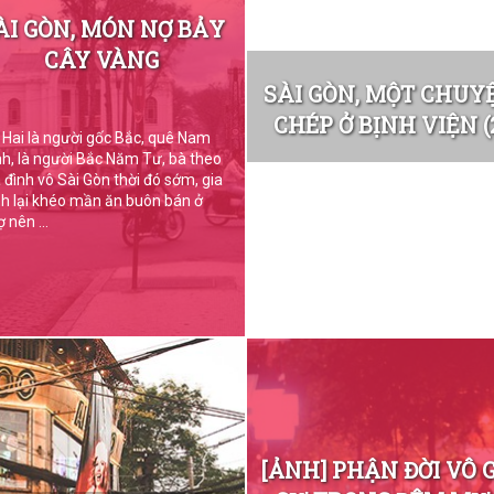
ÀI GÒN, MÓN NỢ BẢY
CÂY VÀNG
SÀI GÒN, MỘT CHUY
CHÉP Ở BỊNH VIỆN (
 Hai là người gốc Bắc, quê Nam
nh, là người Bắc Năm Tư, bà theo
a đình vô Sài Gòn thời đó sớm, gia
nh lại khéo mần ăn buôn bán ở
 nên ...
[ẢNH] PHẬN ĐỜI VÔ 