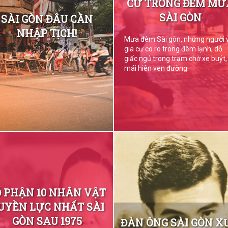
CƯ TRONG ĐÊM MƯ
SÀI GÒN
SÀI GÒN ĐÂU CẦN
NHẬP TỊCH!
Mưa đêm Sài gòn, những người 
gia cư co ro trong đêm lạnh, dỗ
giấc ngủ trong trạm chờ xe buýt,
mái hiên ven đường.
Ố PHẬN 10 NHÂN VẬT
UYỀN LỰC NHẤT SÀI
GÒN SAU 1975
ĐÀN ÔNG SÀI GÒN X