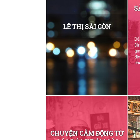
S
LÊ THỊ SÀI GÒN
Bà
Đị
gi
đì
chợ
CHUYỆN CẢM ĐỘNG TỪ