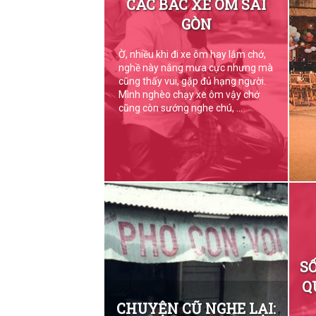
CÁC BÁC XE ÔM SÀI
GÒN
Ờ, nhiều khi đi xe ôm hay lắm chớ,
nghề này nắng mưa cực nhưng mà
cũng thấy vui, gặp đủ hạng người.
Mình nghèo chạy xe ôm vậy chớ
cũng còn sướng nghe chú, ...
S
Q
CHUYỆN CŨ NGHE LẠI: