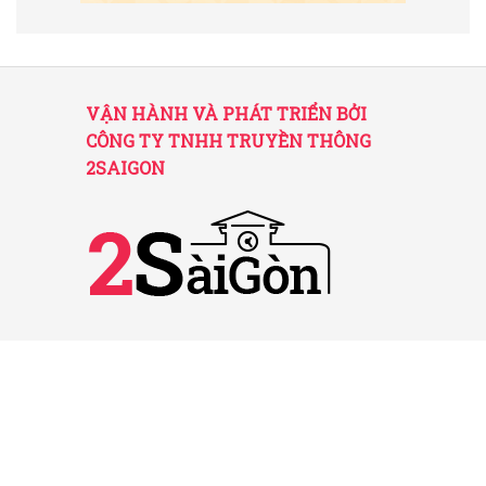
VẬN HÀNH VÀ PHÁT TRIỂN BỞI
CÔNG TY TNHH TRUYỀN THÔNG
2SAIGON
2SAIGON – KÊNH THÔNG TIN HỮU
ÍCH VỀ SÀI GÒN
Giấy phép hoạt động số 52/GP-STTTT do Sở
TT&TT TP.HCM cấp ngày 25/11/2016