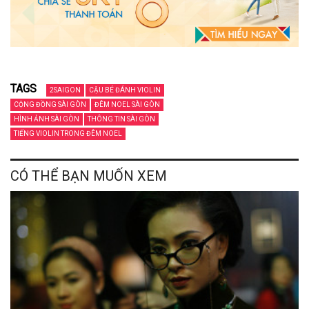
TAGS
2SAIGON
CẬU BÉ ĐÁNH VIOLIN
CỘNG ĐỒNG SÀI GÒN
ĐÊM NOEL SÀI GÒN
HÌNH ẢNH SÀI GÒN
THÔNG TIN SÀI GÒN
TIẾNG VIOLIN TRONG ĐÊM NOEL
CÓ THỂ BẠN MUỐN XEM