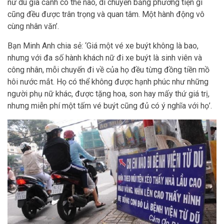
nữ dù gia cảnh có thế nào, di chuyển bằng phương tiện gì
cũng đều được trân trọng và quan tâm. Một hành động vô
cùng nhân văn’.
Bạn Minh Anh chia sẻ: ‘Giá một vé xe buýt không là bao,
nhưng với đa số hành khách nữ đi xe buýt là sinh viên và
công nhân, mỗi chuyến đi về của họ đều từng đồng tiền mồ
hôi nước mắt. Họ có thể không được hạnh phúc như những
người phụ nữ khác, được tặng hoa, son hay mấy thứ giá trị,
nhưng miễn phí một tấm vé buýt cũng đủ có ý nghĩa với họ’.