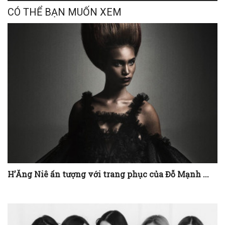
TAGS
2SAIGON
CỘNG ĐỒNG SÀI GÒN
MIỄN PHÍ NGÀY 8.3
MIỄN PHÍ XE BUÝT
NÉT ĐẸP SÀI GÒN
THÔNG TIN SÀI GÒN
TIN TỨC SÀI GÒN
CÓ THỂ BẠN MUỐN XEM