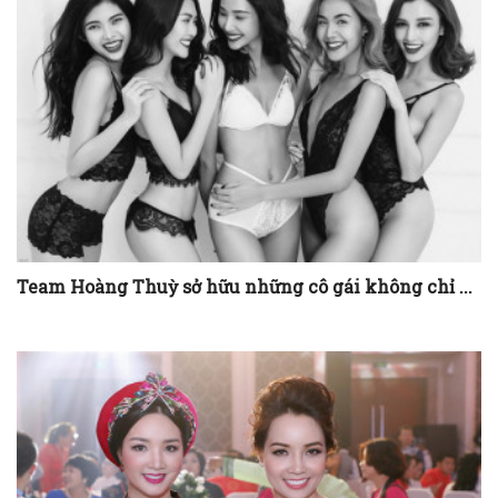
H’Ăng Niê ấn tượng với trang phục của Đỗ Mạnh ...