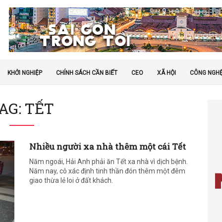
KHỞI NGHIỆP
CHÍNH SÁCH CẦN BIẾT
CEO
XÃ HỘI
CÔNG NGH
AG: TẾT
Nhiều người xa nhà thêm một cái Tết
Năm ngoái, Hải Anh phải ăn Tết xa nhà vì dịch bệnh.
Năm nay, cô xác định tinh thần đón thêm một đêm
giao thừa lẻ loi ở đất khách.