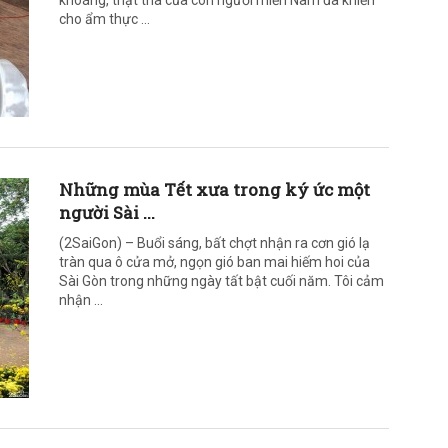
khoáng, thật thà của con người miền Nam đã khiến
cho ẩm thực ...
Những mùa Tết xưa trong ký ức một
người Sài ...
(2SaiGon) – Buổi sáng, bất chợt nhận ra cơn gió lạ
tràn qua ô cửa mở, ngọn gió ban mai hiếm hoi của
Sài Gòn trong những ngày tất bật cuối năm. Tôi cảm
nhận ...