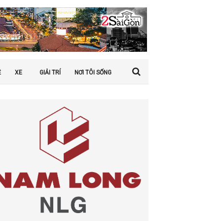
Ệ
XE
GIẢI TRÍ
NƠI TÔI SỐNG