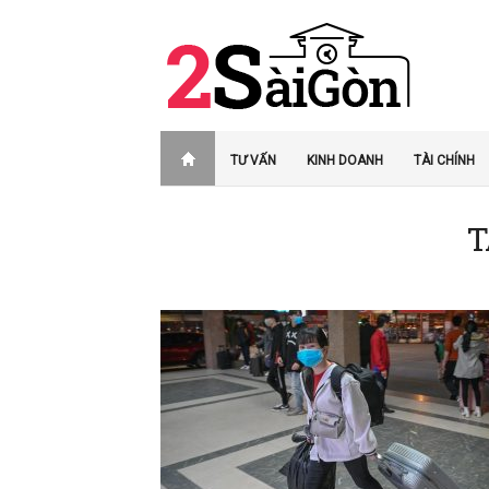
TƯ VẤN
KINH DOANH
TÀI CHÍNH
T