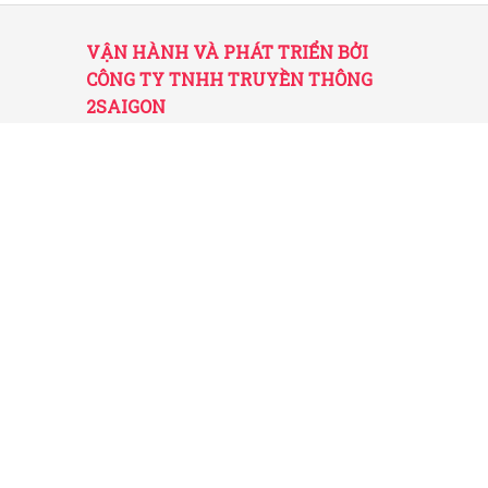
VẬN HÀNH VÀ PHÁT TRIỂN BỞI
CÔNG TY TNHH TRUYỀN THÔNG
2SAIGON
2SAIGON – KÊNH THÔNG TIN HỮU
ÍCH VỀ SÀI GÒN
Giấy phép hoạt động số 52/GP-STTTT do Sở
TT&TT TP.HCM cấp ngày 25/11/2016
Được quản lý bởi Công ty TNHH Truyền thông
2SaiGon
Địa chỉ: 201 Đường số 20, Phường 5, Quận Gò
Vấp, TP. HCM