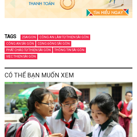
TAGS
2SAIGON
CÔNG AN LÀM TỪ THIỆN SÀI GÒN
CÔNG AN SÀI GÒN
CỘNG ĐỒNG SÀI GÒN
PHÁT CHÁO TỪ THIỆN SÀI GÒN
THÔNG TIN SÀI GÒN
VIỆC THIỆN SÀI GÒN
CÓ THỂ BẠN MUỐN XEM