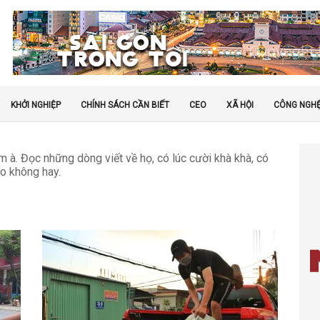
KHỞI NGHIỆP
CHÍNH SÁCH CẦN BIẾT
CEO
XÃ HỘI
CÔNG NGH
m à. Đọc những dòng viết về họ, có lúc cười khà khà, có
o không hay.