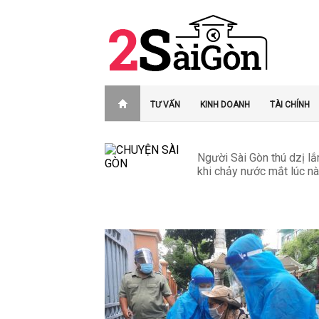
TƯ VẤN
KINH DOANH
TÀI CHÍNH
Người Sài Gòn thú dzị lắ
khi chảy nước mắt lúc nà