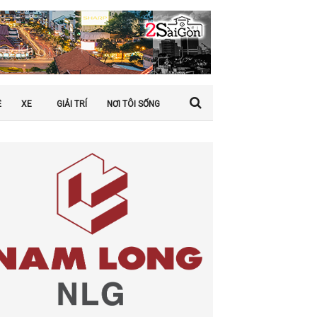
Ệ
XE
GIẢI TRÍ
NƠI TÔI SỐNG