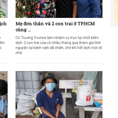
ịch
Mẹ đơn thân và 2 con trai ở TP.HCM
cùng ...
ở
Cô Trương Yvonne làm nhiệm vụ trực tại chốt kiểm
iểm
dịch. 2 con trai của cô nhiều tháng qua tham gia tình
c
nguyện tại bệnh viện dã chiến, chờ khi hết dịch mới về
nhà.