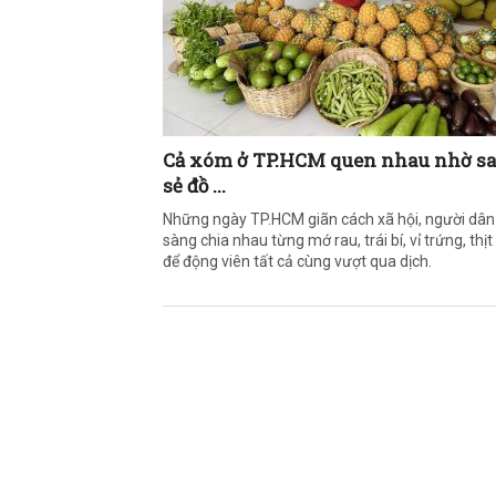
Cả xóm ở TP.HCM quen nhau nhờ s
sẻ đồ ...
Những ngày TP.HCM giãn cách xã hội, người dân
sàng chia nhau từng mớ rau, trái bí, vỉ trứng, thị
để động viên tất cả cùng vượt qua dịch.