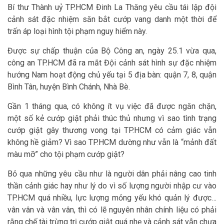
Bí thư Thành uỷ TP.HCM Đinh La Thăng yêu cầu tái lập đội
cảnh sát đặc nhiệm săn bắt cướp vang danh một thời để
trấn áp loại hình tội phạm nguy hiểm này.
Được sự chấp thuận của Bộ Công an, ngày 25.1 vừa qua,
công an TP.HCM đã ra mắt Đội cảnh sát hình sự đặc nhiệm
hướng Nam hoạt động chủ yếu tại 5 địa bàn: quận 7, 8, quận
Bình Tân, huyện Bình Chánh, Nhà Bè.
Gần 1 tháng qua, có không ít vụ việc đã được ngăn chặn,
một số kẻ cướp giật phải thúc thủ nhưng vì sao tình trạng
cướp giật gây thương vong tại TP.HCM có cảm giác vẫn
không hề giảm? Vì sao TP.HCM dường như vẫn là “mảnh đất
màu mỡ” cho tội phạm cướp giật?
Bỏ qua những yêu cầu như là người dân phải nâng cao tinh
thần cảnh giác hay như lý do vì số lượng người nhập cư vào
TP.HCM quá nhiều, lực lượng mỏng yếu khó quản lý được…
vân vân và vân vân, thì có lẽ nguyên nhân chính liệu có phải
rằng chế tài trừng trị cướp giật quá nhẹ và cảnh sát vẫn chưa