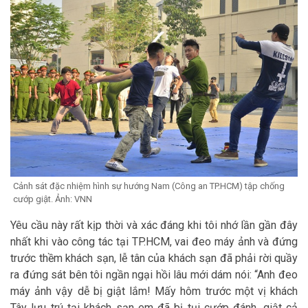
Cảnh sát đặc nhiệm hình sự hướng Nam (Công an TP.HCM) tập chống
cướp giật. Ảnh: VNN
Yêu cầu này rất kịp thời và xác đáng khi tôi nhớ lần gần đây
nhất khi vào công tác tại TP.HCM, vai đeo máy ảnh và đứng
trước thềm khách sạn, lễ tân của khách sạn đã phải rời quầy
ra đứng sát bên tôi ngần ngại hồi lâu mới dám nói: “Anh đeo
máy ảnh vậy dễ bị giật lắm! Mấy hôm trước một vị khách
Tây lưu trú tại khách sạn em đã bị tụi cướp đánh, giật cả