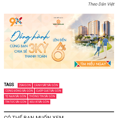
Theo Dân Việt
TAGS
2SAIGON
CẢNH SÁT SÀI GÒN
CỘNG ĐỒNG SÀI GÒN
CƯỚP GIẬT SÀI GÒN
TỆ NẠN SÀI GÒN
THÔNG TIN SÀI GÒN
TIN TỨC SÀI GÒN
XẤU XÍ SÀI GÒN