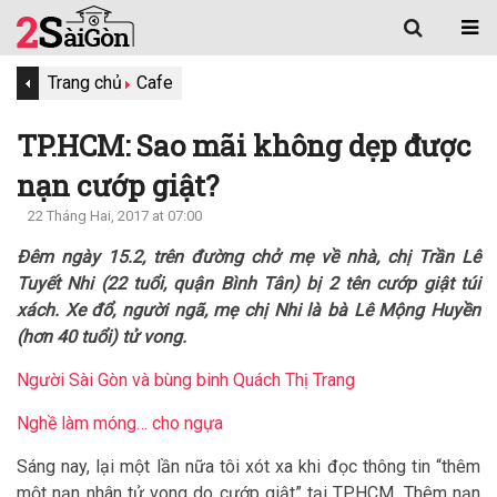
Trang chủ
Cafe
TP.HCM: Sao mãi không dẹp được
nạn cướp giật?
22 Tháng Hai, 2017 at 07:00
Đêm ngày 15.2, trên đường chở mẹ về nhà, chị Trần Lê
Tuyết Nhi (22 tuổi, quận Bình Tân) bị 2 tên cướp giật túi
xách. Xe đổ, người ngã, mẹ chị Nhi là bà Lê Mộng Huyền
(hơn 40 tuổi) tử vong.
Người Sài Gòn và bùng binh Quách Thị Trang
Nghề làm móng… cho ngựa
Sáng nay, lại một lần nữa tôi xót xa khi đọc thông tin “thêm
một nạn nhân tử vong do cướp giật” tại TP.HCM. Thêm nạn