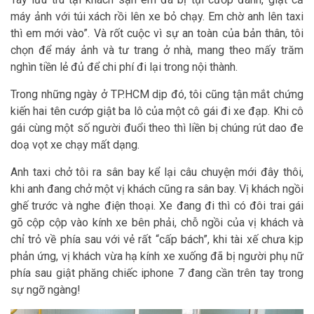
máy ảnh với túi xách rồi lên xe bỏ chạy. Em chờ anh lên taxi
thì em mới vào”. Và rốt cuộc vì sự an toàn của bản thân, tôi
chọn để máy ảnh và tư trang ở nhà, mang theo mấy trăm
nghìn tiền lẻ đủ để chi phí đi lại trong nội thành.
Trong những ngày ở TP.HCM dịp đó, tôi cũng tận mắt chứng
kiến hai tên cướp giật ba lô của một cô gái đi xe đạp. Khi cô
gái cùng một số người đuổi theo thì liền bị chúng rút dao đe
doạ vọt xe chạy mất dạng.
Anh taxi chở tôi ra sân bay kể lại câu chuyện mới đây thôi,
khi anh đang chở một vị khách cũng ra sân bay. Vị khách ngồi
ghế trước và nghe điện thoại. Xe đang đi thì có đôi trai gái
gõ cộp cộp vào kính xe bên phải, chỗ ngồi của vị khách và
chỉ trỏ về phía sau với vẻ rất “cấp bách”, khi tài xế chưa kịp
phản ứng, vị khách vừa hạ kính xe xuống đã bị người phụ nữ
phía sau giật phăng chiếc iphone 7 đang cần trên tay trong
sự ngỡ ngàng!