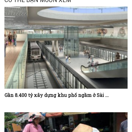
CÓ THỂ BẠN MUỐN XEM
Gần 8.400 tỷ xây dựng khu phố ngầm ở Sài ...